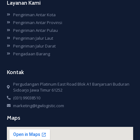
Layanan Kami
Pengiriman Antar Kota
Pengiriman Antar Provinsi
Pengiriman Antar Pulau
Pengiriman Jalur Laut
Pengiriman Jalur Darat
Pengadaan Barang
Kontak
Pergudangan Platinum East Road Blok A1 Banjarsari Buduran
Sidoarjo Jawa Timur 61252
(031) 99038510
marketing@tgwlogistic.com
Maps