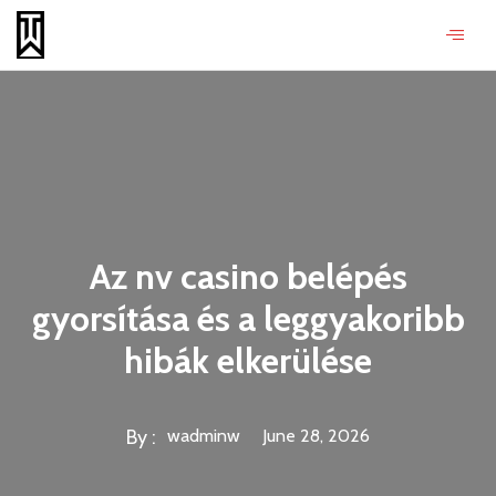
Az nv casino belépés
gyorsítása és a leggyakoribb
hibák elkerülése
By :
wadminw
June 28, 2026