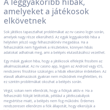
A leggyakoribb hibák,
amelyeket a játékosok
elkövetnek
Sok játékos tapasztalhat problémákat az nv casino login során,
amelyek nagy része elkerülhető. Az egyik leggyakoribb hiba a
helytelen jelszó vagy felhasználónév megadása. Ha a
felhasználók nem figyelnek a részletekre, könnyen hibás
adatokat adhatnak meg, ami a belépés elutasításához vezethet.
Egy másik gyakori hiba, hogy a játékosok elfelejtik frissíteni az
alkalmazásaikat. Az nv casino app, legyen az Android vagy iOS,
rendszeres frissítése szükséges a hibák elkerülése érdekében. Az
elavult alkalmazások gyakran nem működnek megfelelően, és
ez szintén problémákat okozhat a belépés során.
Végül, sokan nem ellenőrzik, hogy a fiókjuk aktív-e. Ha a
felhasználó fiókját letiltották, például a játékszabályok
megsértése miatt, a belépés nem fog működni. Érdemes
rendszeresen ellenőrizni a fiók állapotát, hogy elkerüljük a