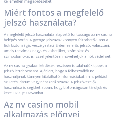
kellemetlen meglepetéseket.
Miért fontos a megfelelő
jelszó használata?
A megfelelő jelszó használata alapvető fontosságú az nv casino
belépés során. A gyenge jelszavak könnyen feltörhetők, ami a
fiók biztonságát veszélyezteti. Érdemes erős jelszót választani,
amely tartalmaz nagy- és kisbetűket, számokat és
szimbólumokat is. Ezzel jelentősen növelhetjük a fiók védelmét.
Az nv casino gyakori kérdések részében is találhatók tippek a
jelszó létrehozására. Ajánlott, hogy a felhasználók ne
használjanak könnyen kitalálható információkat, mint például
születési dátum vagy népszerű szavak. A jelszókezelők
használata is segíthet abban, hogy biztonságosan tároljuk és
kezeljük a jelszavainkat.
Az nv casino mobil
alkalmazás előnyei