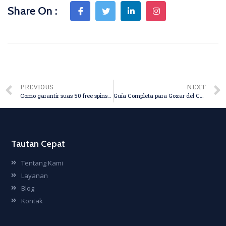
Share On :
PREVIOUS
NEXT
Como garantir suas 50 free spins no Lex Casino e começar a jogar agora
Guía Completa para Gozar del Casino Online de Manera Protegida y Provechosa
Tautan Cepat
Tentang Kami
Layanan
Blog
Kontak