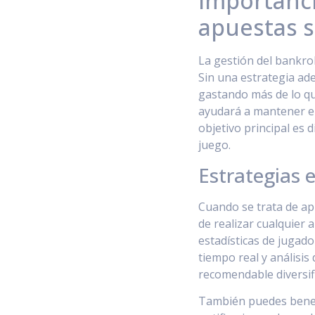
Importanci
apuestas 
La gestión del bankro
Sin una estrategia ade
gastando más de lo qu
ayudará a mantener el 
objetivo principal es d
juego.
Estrategias 
Cuando se trata de a
de realizar cualquier 
estadísticas de jugado
tiempo real y análisi
recomendable diversif
También puedes benefic