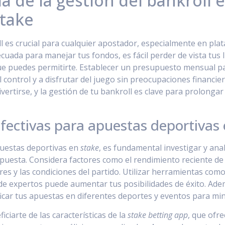
a de la gestión del bankroll e
stake
ll es crucial para cualquier apostador, especialmente en p
cuada para manejar tus fondos, es fácil perder de vista tus 
e puedes permitirte. Establecer un presupuesto mensual pa
control y a disfrutar del juego sin preocupaciones financie
ivertirse, y la gestión de tu bankroll es clave para prolongar
efectivas para apuestas deportivas
puestas deportivas en
stake
, es fundamental investigar y ana
apuesta. Considera factores como el rendimiento reciente de 
res y las condiciones del partido. Utilizar herramientas como
s de expertos puede aumentar tus posibilidades de éxito. Ad
icar tus apuestas en diferentes deportes y eventos para min
iarte de las características de la
stake betting app
, que ofr