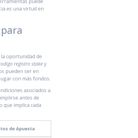
 herramientas puede
cia es una virtud en
 para
 la oportunidad de
codigo registro stake
y
nos pueden ser en
 jugar con más fondos.
ondiciones asociados a
mplirse antes de
o que implica cada
itos de Apuesta