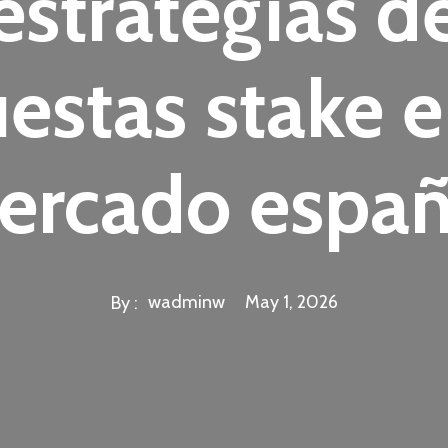
estrategias d
estas stake e
ercado españ
wadminw
May 1, 2026
By :