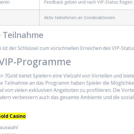
ieren
Feedback geben und nach VIP-Status fragen.
Aktiv teilnehmen an Sonderaktionen.
 Teilnahme
 ist der Schlüssel zum vorschnellen Erreichen des VIP-Statu
r VIP-Programme
7Gold bietet Spielern eine Vielzahl von Vorteilen und biete
die Teilnahme an das Programm haben Spieler die Möglichke
d von vielen exklusiven Angeboten zu profitieren. Die Vortei
ondern verbessern auch das gesamte Ambiente und die sozial
Gold Casino
leauswahl