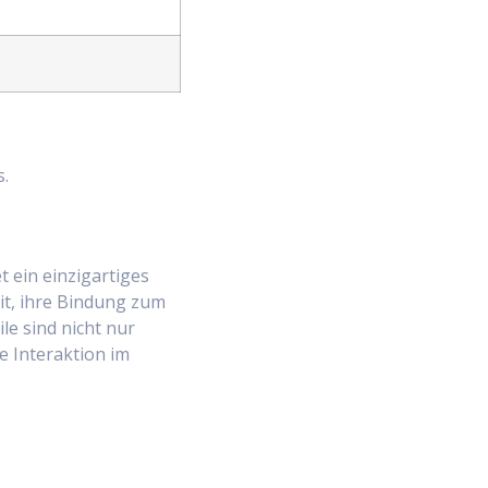
s.
t ein einzigartiges
it, ihre Bindung zum
le sind nicht nur
e Interaktion im