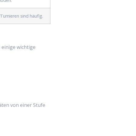
hoden.
Turnieren sind häufig.
 einige wichtige
äten von einer Stufe