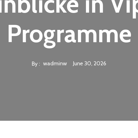
inblicke in Vi
Programme
wadminw
June 30, 2026
By :