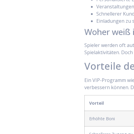
Veranstaltungen
Schnellerer Kun
Einladungen zu s
Woher weiß i
Spieler werden oft a
Spielaktivitäten. Doch
Vorteile 
Ein VIP-Programm wie d
verbessern können. Di
Vorteil
Erhöhte Boni