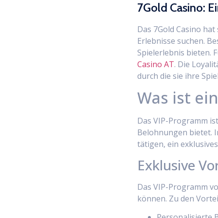
7Gold Casino: E
Das 7Gold Casino hat 
Erlebnisse suchen. Be
Spielerlebnis bieten.
Casino AT
. Die Loyal
durch die sie ihre Sp
Was ist ei
Das VIP-Programm ist 
Belohnungen bietet. I
tätigen, ein exklusive
Exklusive Vor
Das VIP-Programm von 
können. Zu den Vorte
Personalisierte