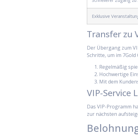
Schnellerer Zugang zu
Exklusive Veranstaltu
Transfer zu 
Der Übergang zum VIP-S
Schritte, um im 7Gold
Regelmäßig spie
Hochwertige Ein
Mit dem Kundens
VIP-Service L
Das VIP-Programm hat 
zur nächsten aufsteig
Belohnunge