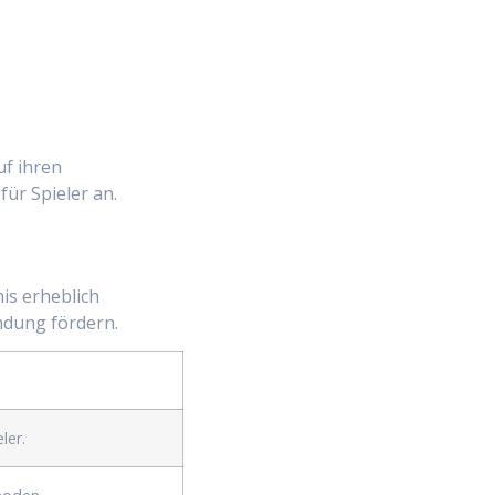
f ihren
für Spieler an.
nis erheblich
ndung fördern.
ler.