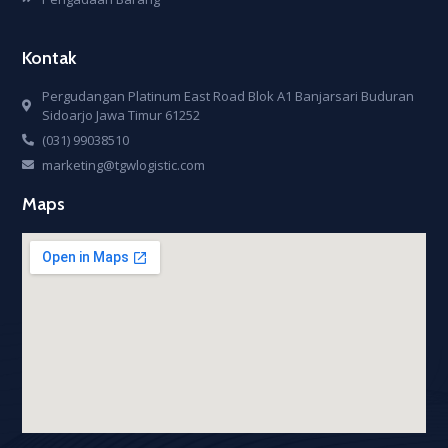
Kontak
Pergudangan Platinum East Road Blok A1 Banjarsari Buduran
Sidoarjo Jawa Timur 61252
(031) 99038510
marketing@tgwlogistic.com
Maps