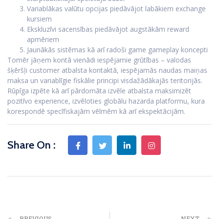
Variablākas valūtu opcijas piedāvājot labākiem exchange
kursiem
Ekskluzīvi sacensības piedāvājot augstākām reward
apmēriem
Jaunākās sistēmas kā arī radoši game gameplay koncepti
Tomēr jāņem kontā vienādi iespējamie grūtības – valodas
šķēršļi customer atbalsta kontaktā, iespējamās naudas maiņas
maksa un variablīgie fiskālie principi visdažādākajās teritorijās.
Rūpīga izpēte kā arī pārdomāta izvēle atbalsta maksimizēt
pozitīvo experience, izvēloties globālu hazarda platformu, kura
korespondē specīfiskajām vēlmēm kā arī ekspektācijām.
Share On :
PREVIOUS
NEXT