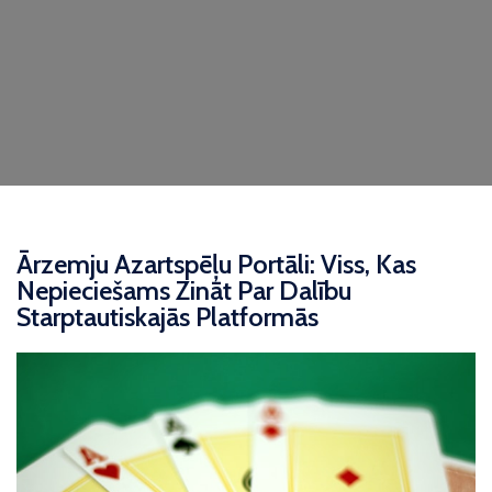
Ārzemju Azartspēļu Portāli: Viss, Kas
Nepieciešams Zināt Par Dalību
Starptautiskajās Platformās