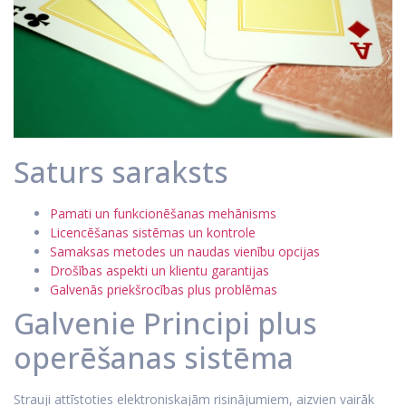
Saturs saraksts
Pamati un funkcionēšanas mehānisms
Licencēšanas sistēmas un kontrole
Samaksas metodes un naudas vienību opcijas
Drošības aspekti un klientu garantijas
Galvenās priekšrocības plus problēmas
Galvenie Principi plus
operēšanas sistēma
Strauji attīstoties elektroniskajām risinājumiem, aizvien vairāk