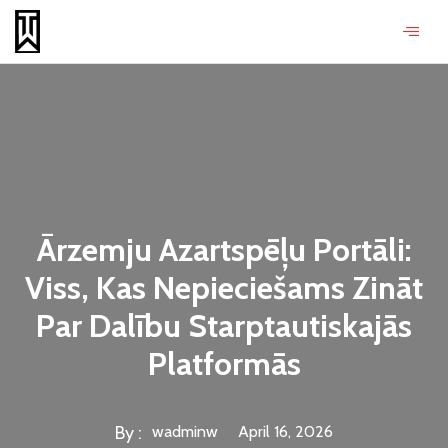
Ārzemju Azartspēļu Portāli:
Viss, Kas Nepieciešams Zināt
Par Dalību Starptautiskajās
Platformās
By :
wadminw
April 16, 2026