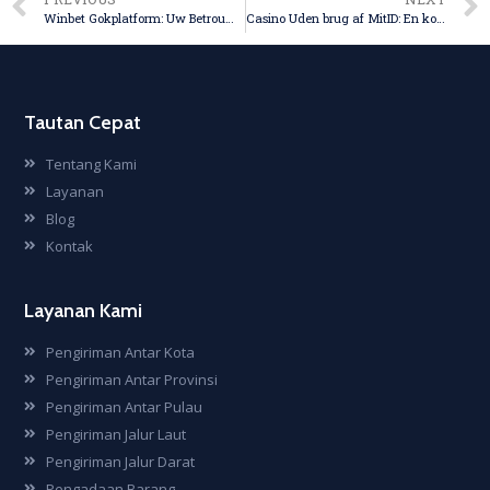
Winbet Gokplatform: Uw Betrouwbare Partner aangaande Online Gokentertainment
Casino Uden brug af MitID: En komplet Udførlig Guide om Moderne Online Gambling
Tautan Cepat
Tentang Kami
Layanan
Blog
Kontak
Layanan Kami
Pengiriman Antar Kota
Pengiriman Antar Provinsi
Pengiriman Antar Pulau
Pengiriman Jalur Laut
Pengiriman Jalur Darat
Pengadaan Barang