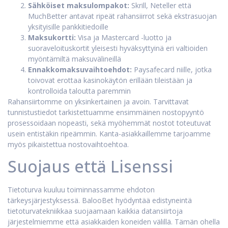
Sähköiset maksulompakot:
Skrill, Neteller että
MuchBetter antavat ripeät rahansiirrot sekä ekstrasuojan
yksityisille pankkitiedoille
Maksukortti:
Visa ja Mastercard -luotto ja
suoraveloituskortit yleisesti hyväksyttyinä eri valtioiden
myöntämiltä maksuvälineillä
Ennakkomaksuvaihtoehdot:
Paysafecard niille, jotka
toivovat erottaa kasinokäytön erillään tileistään ja
kontrolloida taloutta paremmin
Rahansiirtomme on yksinkertainen ja avoin. Tarvittavat
tunnistustiedot tarkistettuamme ensimmäinen nostopyyntö
prosessoidaan nopeasti, sekä myöhemmät nostot toteutuvat
usein entistäkin ripeämmin. Kanta-asiakkaillemme tarjoamme
myös pikaistettua nostovaihtoehtoa.
Suojaus että Lisenssi
Tietoturva kuuluu toiminnassamme ehdoton
tärkeysjärjestyksessä. BalooBet hyödyntää edistyneintä
tietoturvatekniikkaa suojaamaan kaikkia datansiirtoja
järjestelmiemme että asiakkaiden koneiden välillä. Tämän ohella