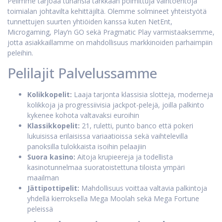
Pelimme tarjoaa tuhansia tarkkaan poimittuja vaihtoehtoja
toimialan johtavilta kehittäjiltä. Olemme solmineet yhteistyötä
tunnettujen suurten yhtiöiden kanssa kuten NetEnt,
Microgaming, Play’n GO sekä Pragmatic Play varmistaaksemme,
jotta asiakkaillamme on mahdollisuus markkinoiden parhaimpiin
peleihin.
Pelilajit Palvelussamme
Kolikkopelit:
Laaja tarjonta klassisia slotteja, moderneja
kolikkoja ja progressiivisia jackpot-pelejä, joilla palkinto
kykenee kohota valtavaksi euroihin
Klassikkopelit:
21, ruletti, punto banco että pokeri
lukuisissa erilaisissa variaatioissa sekä vaihtelevilla
panoksilla tulokkaista isoihin pelaajiin
Suora kasino:
Aitoja krupieereja ja todellista
kasinotunnelmaa suoratoistettuna tiloista ympäri
maailman
Jättipottipelit:
Mahdollisuus voittaa valtavia palkintoja
yhdellä kierroksella Mega Moolah sekä Mega Fortune
peleissä