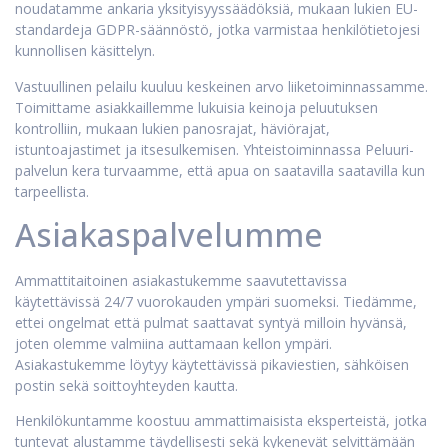
noudatamme ankaria yksityisyyssäädöksiä, mukaan lukien EU-
standardeja GDPR-säännöstö, jotka varmistaa henkilötietojesi
kunnollisen käsittelyn.
Vastuullinen pelailu kuuluu keskeinen arvo liiketoiminnassamme.
Toimittame asiakkaillemme lukuisia keinoja peluutuksen
kontrolliin, mukaan lukien panosrajat, häviörajat,
istuntoajastimet ja itsesulkemisen. Yhteistoiminnassa Peluuri-
palvelun kera turvaamme, että apua on saatavilla saatavilla kun
tarpeellista.
Asiakaspalvelumme
Ammattitaitoinen asiakastukemme saavutettavissa
käytettävissä 24/7 vuorokauden ympäri suomeksi. Tiedämme,
ettei ongelmat että pulmat saattavat syntyä milloin hyvänsä,
joten olemme valmiina auttamaan kellon ympäri.
Asiakastukemme löytyy käytettävissä pikaviestien, sähköisen
postin sekä soittoyhteyden kautta.
Henkilökuntamme koostuu ammattimaisista eksperteistä, jotka
tuntevat alustamme täydellisesti sekä kykenevät selvittämään