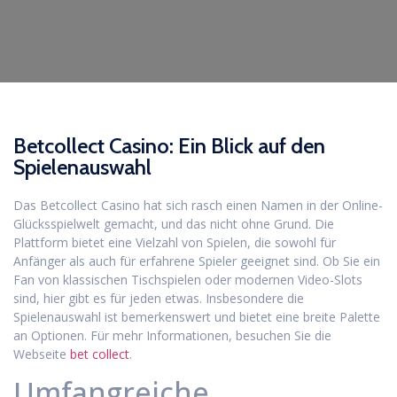
Betcollect Casino: Ein Blick auf den
Spielenauswahl
Das Betcollect Casino hat sich rasch einen Namen in der Online-
Glücksspielwelt gemacht, und das nicht ohne Grund. Die
Plattform bietet eine Vielzahl von Spielen, die sowohl für
Anfänger als auch für erfahrene Spieler geeignet sind. Ob Sie ein
Fan von klassischen Tischspielen oder modernen Video-Slots
sind, hier gibt es für jeden etwas. Insbesondere die
Spielenauswahl ist bemerkenswert und bietet eine breite Palette
an Optionen. Für mehr Informationen, besuchen Sie die
Webseite
bet collect
.
Umfangreiche