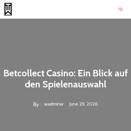
Betcollect Casino: Ein Blick auf
den Spielenauswahl
By :
wadminw
June 29, 2026