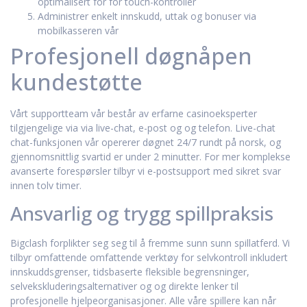
optimalisert for for touch-kontroller
Administrer enkelt innskudd, uttak og bonuser via
mobilkasseren vår
Profesjonell døgnåpen
kundestøtte
Vårt supportteam vår består av erfarne casinoeksperter
tilgjengelige via via live-chat, e-post og og telefon. Live-chat
chat-funksjonen vår opererer døgnet 24/7 rundt på norsk, og
gjennomsnittlig svartid er under 2 minutter. For mer komplekse
avanserte forespørsler tilbyr vi e-postsupport med sikret svar
innen tolv timer.
Ansvarlig og trygg spillpraksis
Bigclash forplikter seg seg til å fremme sunn sunn spillatferd. Vi
tilbyr omfattende omfattende verktøy for selvkontroll inkludert
innskuddsgrenser, tidsbaserte fleksible begrensninger,
selvekskluderingsalternativer og og direkte lenker til
profesjonelle hjelpeorganisasjoner. Alle våre spillere kan når