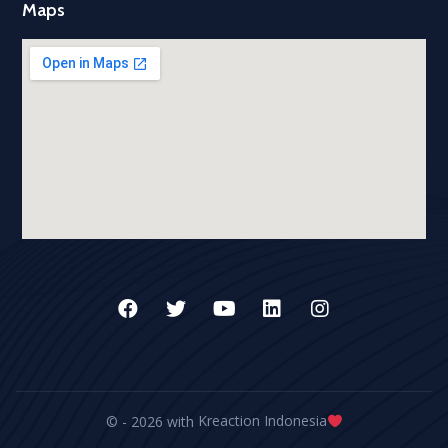
Maps
©️ - 2026 with
Kreaction Indonesia