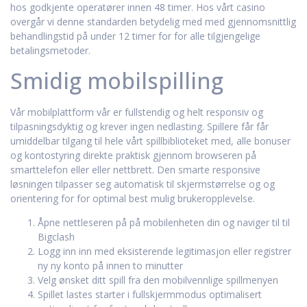
hos godkjente operatører innen 48 timer. Hos vårt casino
overgår vi denne standarden betydelig med med gjennomsnittlig
behandlingstid på under 12 timer for for alle tilgjengelige
betalingsmetoder.
Smidig mobilspilling
Vår mobilplattform vår er fullstendig og helt responsiv og
tilpasningsdyktig og krever ingen nedlasting. Spillere får får
umiddelbar tilgang til hele vårt spillbiblioteket med, alle bonuser
og kontostyring direkte praktisk gjennom browseren på
smarttelefon eller eller nettbrett. Den smarte responsive
løsningen tilpasser seg automatisk til skjermstørrelse og og
orientering for for optimal best mulig brukeropplevelse.
Åpne nettleseren på på mobilenheten din og naviger til til
Bigclash
Logg inn inn med eksisterende legitimasjon eller registrer
ny ny konto på innen to minutter
Velg ønsket ditt spill fra den mobilvennlige spillmenyen
Spillet lastes starter i fullskjermmodus optimalisert