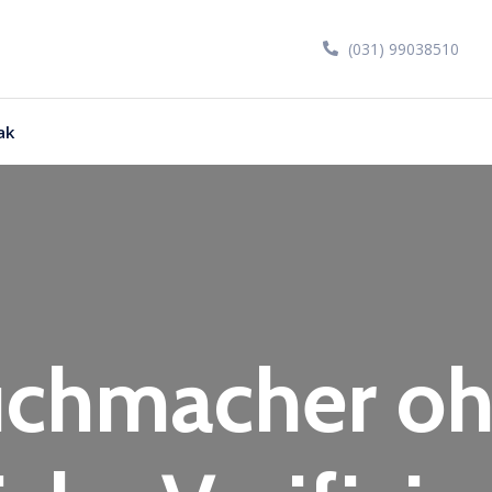
(031) 99038510
ak
chmacher o