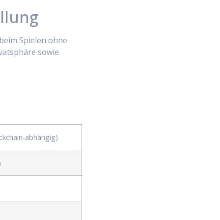
llung
 beim Spielen ohne
ivatsphäre sowie
ckchain-abhängig)
h