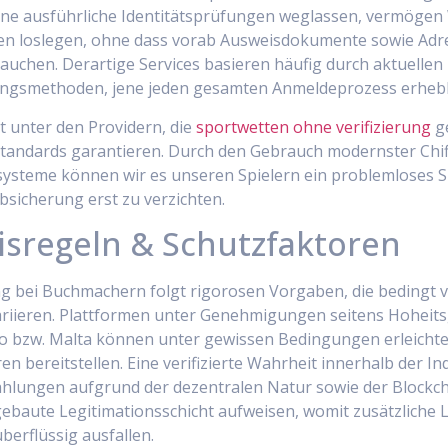
eine ausführliche Identitätsprüfungen weglassen, vermögen
tzen loslegen, ohne dass vorab Ausweisdokumente sowie Ad
rauchen. Derartige Services basieren häufig durch aktuelle
rungsmethoden, jene jeden gesamten Anmeldeprozess erhebl
 unter den Providern, die
sportwetten ohne verifizierung
ge
standards garantieren. Durch den Gebrauch modernster Chif
lsysteme können wir es unseren Spielern ein problemloses Sp
bsicherung erst zu verzichten.
isregeln & Schutzfaktoren
g bei Buchmachern folgt rigorosen Vorgaben, die bedingt 
riieren. Plattformen unter Genehmigungen seitens Hoheit
ao bzw. Malta können unter gewissen Bedingungen erleichte
n bereitstellen. Eine verifizierte Wahrheit innerhalb der In
hlungen aufgrund der dezentralen Natur sowie der Blockc
baute Legitimationsschicht aufweisen, womit zusätzliche L
erflüssig ausfallen.