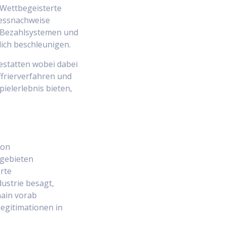
 Wettbegeisterte
ressnachweise
n Bezahlsystemen und
ich beschleunigen.
statten wobei dabei
frierverfahren und
ielerlebnis bieten,
von
sgebieten
rte
dustrie besagt,
hain vorab
egitimationen in