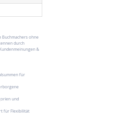
den Buchmachers ohne
rkennen durch
te Kundenmeinungen &
malsummen für
verborgene
gorien und
für Flexibilität