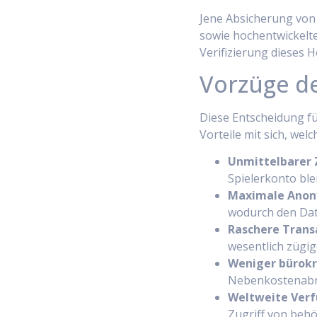
Jene Absicherung von 
sowie hochentwickelte
Verifizierung dieses H
Vorzüge de
Diese Entscheidung für
Vorteile mit sich, wel
Unmittelbarer Z
Spielerkonto bl
Maximale Anon
wodurch den Date
Raschere Trans
wesentlich zügig
Weniger bürokra
Nebenkostenabr
Weltweite Verf
Zugriff von behö