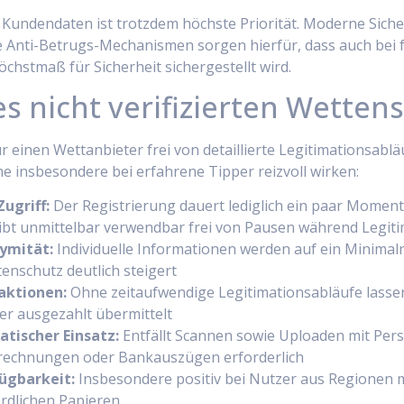
Kundendaten ist trotzdem höchste Priorität. Moderne Sicher
 Anti-Betrugs-Mechanismen sorgen hierfür, dass auch bei f
öchstmaß für Sicherheit sichergestellt wird.
s nicht verifizierten Wettens
 einen Wettanbieter frei von detaillierte Legitimationsablä
che insbesondere bei erfahrene Tipper reizvoll wirken:
ugriff:
Der Registrierung dauert lediglich ein paar Moment
eibt unmittelbar verwendbar frei von Pausen während Legit
ymität:
Individuelle Informationen werden auf ein Minimalni
nschutz deutlich steigert
aktionen:
Ohne zeitaufwendige Legitimationsabläufe lasse
er ausgezahlt übermittelt
tischer Einsatz:
Entfällt Scannen sowie Uploaden mit Per
echnungen oder Bankauszügen erforderlich
ügbarkeit:
Insbesondere positiv bei Nutzer aus Regionen 
rdlichen Papieren