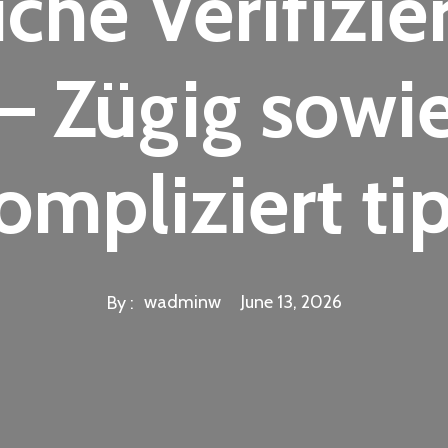
iche Verifizi
– Zügig sowi
ompliziert ti
wadminw
June 13, 2026
By :