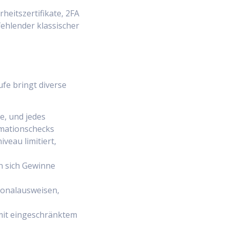
heitszertifikate, 2FA
ehlender klassischer
ufe bringt diverse
e, und jedes
imationschecks
veau limitiert,
n sich Gewinne
sonalausweisen,
mit eingeschränktem