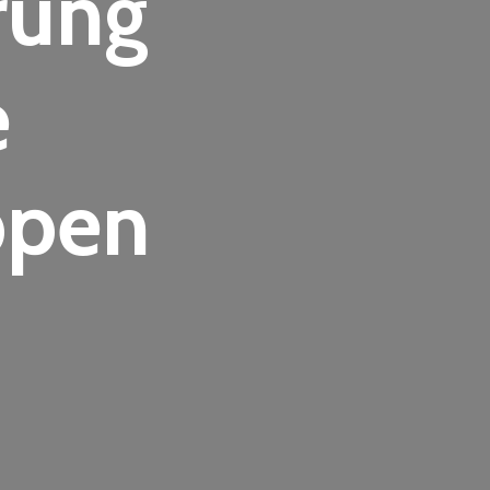
erung
e
ppen