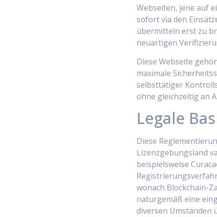
Webseiten, jene auf 
sofort via den Einsä
übermitteln erst zu b
neuartigen Verifizie
Diese Webseite gehört
maximale Sicherheits
selbsttätiger Kontrol
ohne gleichzeitig an A
Legale Bas
Diese Reglementierun
Lizenzgebungsland va
beispielsweise Curac
Registrierungsverfahre
wonach Blockchain-Za
naturgemäß eine einge
diversen Umständen üb