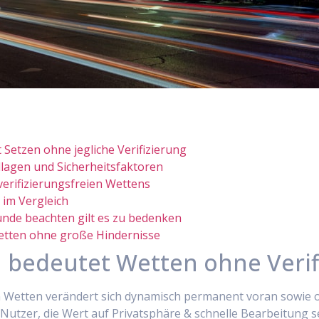
Setzen ohne jegliche Verifizierung
dlagen und Sicherheitsfaktoren
erifizierungsfreien Wettens
 im Vergleich
nde beachten gilt es zu bedenken
Wetten ohne große Hindernisse
 bedeutet Wetten ohne Verif
 Wetten verändert sich dynamisch permanent voran sowie o
i Nutzer, die Wert auf Privatsphäre & schnelle Bearbeitung 