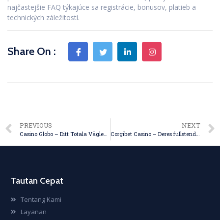
najčastejšie FAQ týkajúce sa registrácie, bonusov, platieb a
technických záležitostí.
Share On :
PREVIOUS
NEXT
Casino Globo – Ditt Totala Vägledning till Spelande och Priser Online
Corgibet Casino – Deres fullstendige guide til gambling og gevinster
Tautan Cepat
Tentang Kami
Layanan