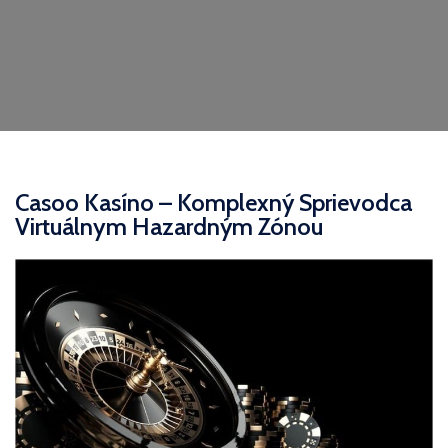
Casoo Kasíno – Komplexný Sprievodca
Virtuálnym Hazardným Zónou