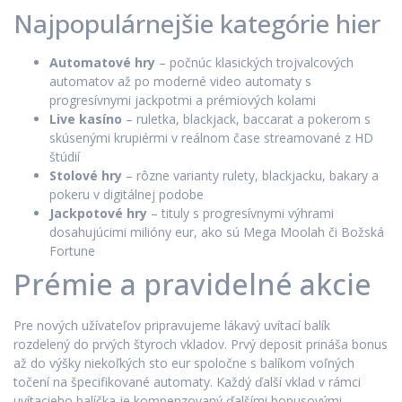
Najpopulárnejšie kategórie hier
Automatové hry
– počnúc klasických trojvalcových
automatov až po moderné video automaty s
progresívnymi jackpotmi a prémiových kolami
Live kasíno
– ruletka, blackjack, baccarat a pokerom s
skúsenými krupiérmi v reálnom čase streamované z HD
štúdií
Stolové hry
– rôzne varianty rulety, blackjacku, bakary a
pokeru v digitálnej podobe
Jackpotové hry
– tituly s progresívnymi výhrami
dosahujúcimi milióny eur, ako sú Mega Moolah či Božská
Fortune
Prémie a pravidelné akcie
Pre nových užívateľov pripravujeme lákavý uvítací balík
rozdelený do prvých štyroch vkladov. Prvý deposit prináša bonus
až do výšky niekoľkých sto eur spoločne s balíkom voľných
točení na špecifikované automaty. Každý ďalší vklad v rámci
uvítacieho balíčka je kompenzovaný ďalšími bonusovými