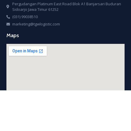
Pergudangan Platinum East Road Blok A1 Banjarsari Buduran
Sidoarjo Jawa Timur 61252
(031) 99038510
marketing@tgwlogistic.com
Maps