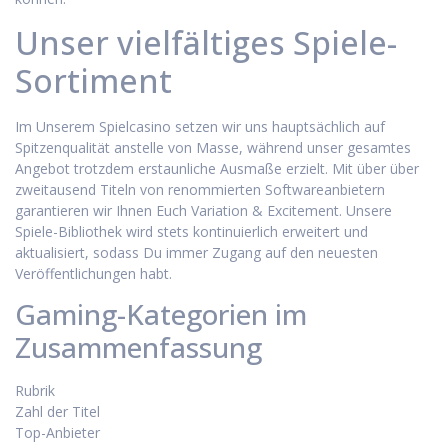
Unser vielfältiges Spiele-
Sortiment
Im Unserem Spielcasino setzen wir uns hauptsächlich auf
Spitzenqualität anstelle von Masse, während unser gesamtes
Angebot trotzdem erstaunliche Ausmaße erzielt. Mit über über
zweitausend Titeln von renommierten Softwareanbietern
garantieren wir Ihnen Euch Variation & Excitement. Unsere
Spiele-Bibliothek wird stets kontinuierlich erweitert und
aktualisiert, sodass Du immer Zugang auf den neuesten
Veröffentlichungen habt.
Gaming-Kategorien im
Zusammenfassung
Rubrik
Zahl der Titel
Top-Anbieter