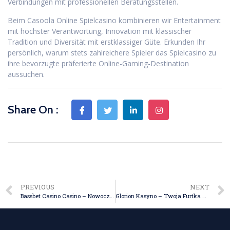
Verbindungen mit professionellen Beratungsstellen.
Beim Casoola Online Spielcasino kombinieren wir Entertainment
mit höchster Verantwortung, Innovation mit klassischer
Tradition und Diversität mit erstklassiger Güte. Erkunden Ihr
persönlich, warum stets zahlreichere Spieler das Spielcasino zu
ihre bevorzugte präferierte Online-Gaming-Destination
aussuchen.
Share On :
PREVIOUS
NEXT
Bassbet Casino Casino – Nowoczesna Witryna Gamingowa Współczesnej Generacji
Glorion Kasyno – Twoja Furtka do Świata Gier Online