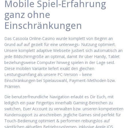
Mobile Spiel-Erfahrung
ganz ohne
Einschränkungen
Das Casoola Online-Casino wurde komplett von Beginn an
Grund auf auf gezielt für eine unterwegs- Nutzung optimiert.
Unsere komplett adaptive Webseite justiert sich automatisch an
jede Bildschirmgröße an optimal, damit Ihr über Handy, Tablet
beziehungsweise Computer hinweg spielen in der Lage seid.
Diese mobilen Variante liefert exakt den gleichen
Leistungsumfang als unsere PC-Version – keine
Einschränkungen bei Spielauswahl, Payment-Methoden bzw.
Prämien.
Die benutzerfreundliche Navigation erlaubt es Dir Euch, mit
lediglich ein paar Fingertips innerhalb Gaming-Bereichen zu
switchen, Euer Account zu verwalten bzw. unseren kompetenten
Kundensupport zu anschreiben. Jegliche Games sind perfekt für
Touch-Bedienung optimiert & performen reibungslos auf
sämtlichen aktuellen Betriebssystemen, inklusive Apple iOS