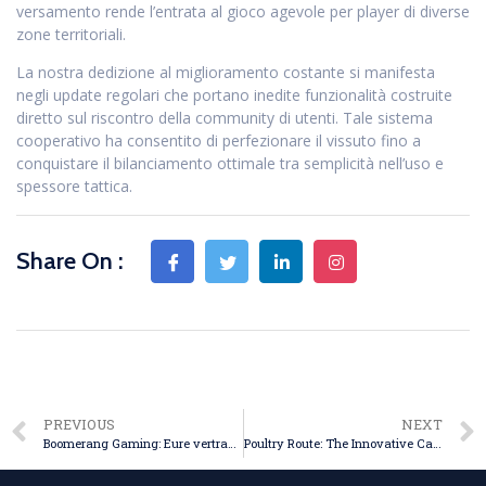
versamento rende l’entrata al gioco agevole per player di diverse
zone territoriali.
La nostra dedizione al miglioramento costante si manifesta
negli update regolari che portano inedite funzionalità costruite
diretto sul riscontro della community di utenti. Tale sistema
cooperativo ha consentito di perfezionare il vissuto fino a
conquistare il bilanciamento ottimale tra semplicità nell’uso e
spessore tattica.
Share On :
PREVIOUS
NEXT
Boomerang Gaming: Eure vertrauenswürdige Website für erstklassiges Online-Gaming
Poultry Route: The Innovative Casino Entertainment Taking Gaming Floors by Storm