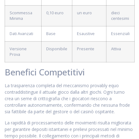
Scommessa
0,10 euro
un euro
dieci
Minima
centesimi
Dati Avanzati
Base
Esaustive
Essenziali
Versione
Disponibile
Presente
Attiva
Prova
Benefici Competitivi
La trasparenza completa del meccanismo provably equo
contraddistingue il attuale gioco dalla altri giochi. Ogni turno
crea un seme di crittografia che i giocatori riescono a
controllare autonomamente, confermando che nessuna frode
sia fattibile da parte del gestore o del casinò ospitante.
La rapidità di processamento delle movimenti risulta migliorata
per garantire depositi istantanei e prelievi processati nel minimo
tempo possibile. Il collegamento con i principali metodi di