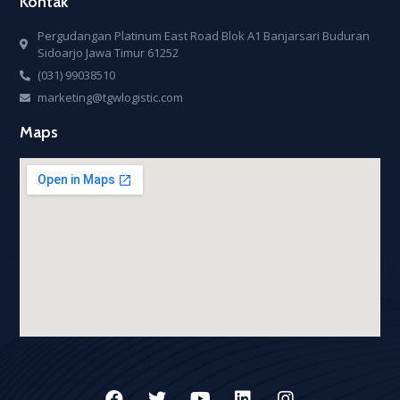
Kontak
Pergudangan Platinum East Road Blok A1 Banjarsari Buduran
Sidoarjo Jawa Timur 61252
(031) 99038510
marketing@tgwlogistic.com
Maps