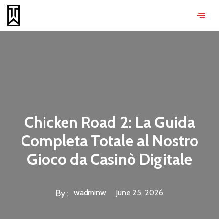
Chicken Road 2: La Guida
Completa Totale al Nostro
Gioco da Casinò Digitale
By :
wadminw
June 25, 2026