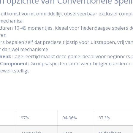
n opzichte van Conventionele Spel
 uitkomst vormt onmiddellijk observeerbaar exclusief compl
 mechanica
duren 10-45 momentjes, ideaal voor hedendaagse spelers 
ren
s bepalen zelf dat precieze tijdstip voor uitstappen, vrij v
r dan wel mechanisme
heid:
Lage leertijd maakt deze game ideaal voor beginners
 Component:
Groepsaspecten laten weer hetgeen anderen 
ewerkstelligt
97%
94-96%
97.3%