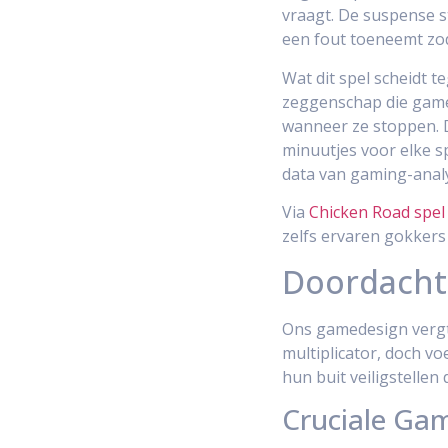
vraagt. De suspense st
een fout toeneemt zod
Wat dit spel scheidt t
zeggenschap die gamer
wanneer ze stoppen. D
minuutjes voor elke s
data van gaming-analyt
Via
Chicken Road spel
zelfs ervaren gokkers
Doordacht
Ons gamedesign vergt 
multiplicator, doch vo
hun buit veiligstellen
Cruciale Ga