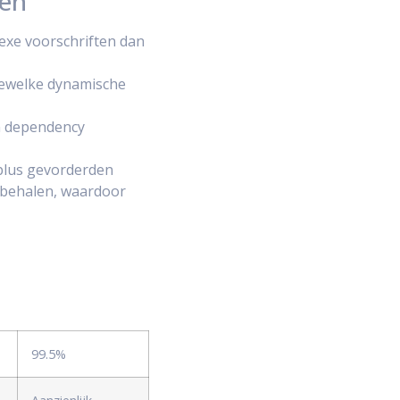
len
exe voorschriften dan
dewelke dynamische
an dependency
 plus gevorderden
behalen, waardoor
99.5%