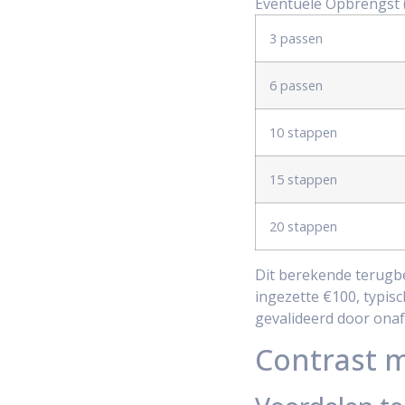
Eventuele Opbrengst (
3 passen
6 passen
10 stappen
15 stappen
20 stappen
Dit berekende terugbe
ingezette €100, typisc
gevalideerd door onaf
Contrast m