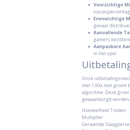
Voorzichtige M
succespercenta
Evenwichtige M
gevaar distribue
Aanvallende Ta
gamers bezittend
Aanpasbare Aa
in het spel
Uitbetalin
Onze uitbetalingsmech
met 1.00x met groeit 
algoritme. Deze groei
gewaarborgd worden.
Hoeveelheid Treden
Multiplier
Geraamde Slaagperce