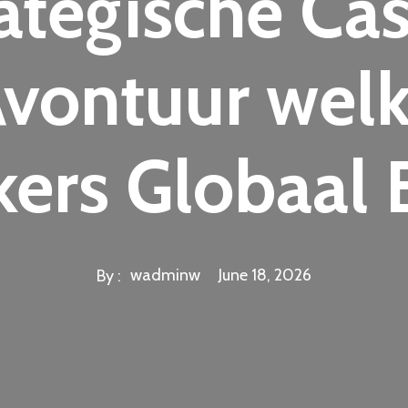
ategische Ca
vontuur wel
ers Globaal 
wadminw
June 18, 2026
By :