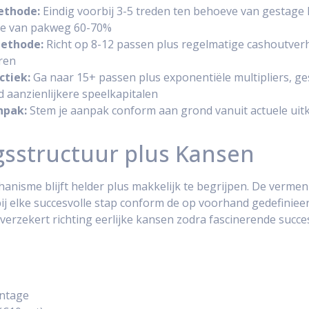
ethode:
Eindig voorbij 3-5 treden ten behoeve van gestage k
ge van pakweg 60-70%
ethode:
Richt op 8-12 passen plus regelmatige cashoutve
ren
ctiek:
Ga naar 15+ passen plus exponentiële multipliers, g
 aanzienlijkere speelkapitalen
npak:
Stem je aanpak conform aan grond vanuit actuele ui
gsstructuur plus Kansen
anisme blijft helder plus makkelijk te begrijpen. De vermen
bij elke succesvolle stap conform de op voorhand gedefinie
 verzekert richting eerlijke kansen zodra fascinerende succ
ntage