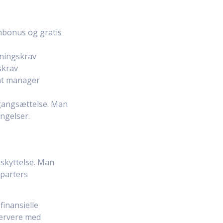
hbonus og gratis
tningskrav
skrav
nt manager
igangsættelse. Man
ngelser.
eskyttelse. Man
eparters
finansielle
servere med