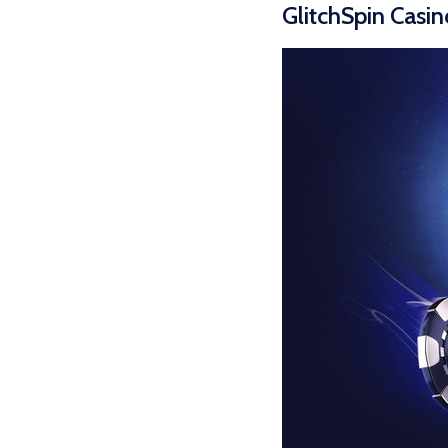
GlitchSpin Casin