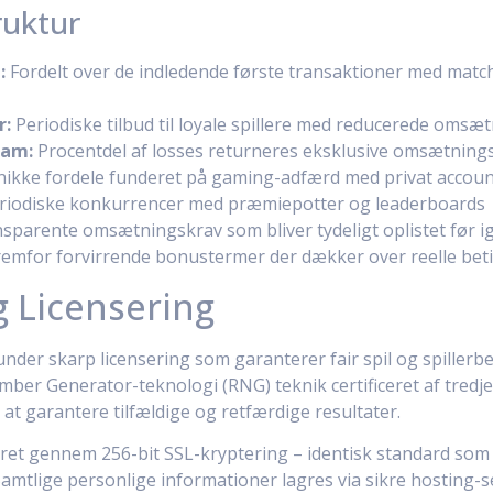
ruktur
:
Fordelt over de indledende første transaktioner med matc
r:
Periodiske tilbud til loyale spillere med reducerede omsæ
ram:
Procentdel af losses returneres eksklusive omsætning
ikke fordele funderet på gaming-adfærd med privat accou
riodiske konkurrencer med præmiepotter og leaderboards
nsparente omsætningskrav som bliver tydeligt oplistet før 
remfor forvirrende bonustermer der dækker over reelle beti
 Licensering
nder skarp licensering som garanterer fair spil og spillerb
r Generator-teknologi (RNG) teknik certificeret af tredj
l at garantere tilfældige og retfærdige resultater.
ret gennem 256-bit SSL-kryptering – identisk standard som 
 Samtlige personlige informationer lagres via sikre hosting-