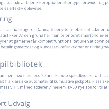
ge tusinde af titler. Filteroptioner efter type, provider og p
les effektiv oplevelse.
ring
ale casino brugere i Danmark benytter mobile enheder enhe
tatistikker. Af den grund har man prioriteret smartphone-er
yder at gamerne får komplet funktionalitet uden at downlo
, betalingsmetoder og kundeservicefunktioner er til rådigh
pilbibliotek
sammen med mere end 80 anerkendte spiludbydere for til at
alt fra klassiske automater til kumulative jackpots, klassiske
 massiv. Pr. måned adderer vi mellem 40-60 nye spil for til at
.
ort Udvalg