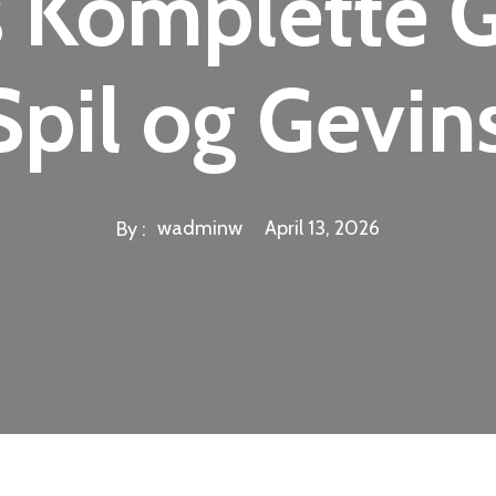
s Komplette 
 Spil og Gevin
wadminw
April 13, 2026
By :