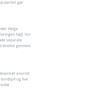
opularitet gør
der ifølge
faringen højt. Vor
ade separate
ed direkte gennem
 levere et enormt
 bordspil og live
 holde