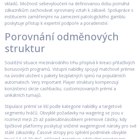
vkladů. Možnost sebevyloučení na definovanou dobu pomáhá
zákazníkům zachovávat vyrovnaný vztah k zábavě. Spolupráce s
institucemi zaměřenými na zamezení patologického gamblu
poskytuje přístup k expertní podpoře a poradenství.
Porovnání odměnových
struktur
Soutěžní situace mezinárodního trhu přispívá k kreaci přitažlivých
bonusových programů. Vstupní nabídky spojují matchové prémie
na úvodní uložení s pakety bezplatných spinů na populárních
automatech. Very Important Player struktury kompenzují
konzistenci skrze cashbacku, customizovaných prémií a
unikátních turnajů.
Stipulace prémií se liší podle kategorie nabídky a targetové
segmentu hráčů. Obvyklé požadavky na wagering se jsou v
rozmezí mezi 25 až padesátinásobkem prémiové částky, kdy
špičkové platformy poskytují snížené wageringové nároky pro své
stálé zákazníky. Časové stropy pro splnění podmínek obvykle
trvají 14 až 30 dnů, přičemž garantuje adekvátní prostor pro