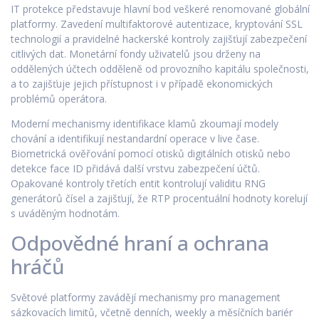
IT protekce představuje hlavní bod veškeré renomované globální
platformy. Zavedení multifaktorové autentizace, kryptování SSL
technologií a pravidelné hackerské kontroly zajišťují zabezpečení
citlivých dat. Monetární fondy uživatelů jsou drženy na
oddělených účtech odděleně od provozního kapitálu společnosti,
a to zajišťuje jejich přístupnost i v případě ekonomických
problémů operátora.
Moderní mechanismy identifikace klamů zkoumají modely
chování a identifikují nestandardní operace v live čase.
Biometrická ověřování pomocí otisků digitálních otisků nebo
detekce face ID přidává další vrstvu zabezpečení účtů.
Opakované kontroly třetích entit kontrolují validitu RNG
generátorů čísel a zajišťují, že RTP procentuální hodnoty korelují
s uváděným hodnotám.
Odpovědné hraní a ochrana
hráčů
Světové platformy zavádějí mechanismy pro management
sázkovacích limitů, včetně denních, weekly a měsíčních bariér