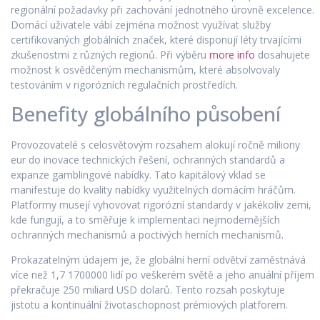
regionální požadavky při zachování jednotného úrovně excelence.
Domácí uživatele vábí zejména možnost využívat služby
certifikovaných globálních značek, které disponují léty trvajícími
zkušenostmi z různých regionů. Při výběru
more info
dosahujete
možnost k osvědčeným mechanismům, které absolvovaly
testováním v rigorózních regulačních prostředích.
Benefity globálního působení
Provozovatelé s celosvětovým rozsahem alokují ročně miliony
eur do inovace technických řešení, ochranných standardů a
expanze gamblingové nabídky. Tato kapitálový vklad se
manifestuje do kvality nabídky využitelných domácím hráčům.
Platformy musejí vyhovovat rigorózní standardy v jakékoliv zemi,
kde fungují, a to směřuje k implementaci nejmodernějších
ochranných mechanismů a poctivých herních mechanismů.
Prokazatelným údajem je, že globální herní odvětví zaměstnává
více než 1,7 1700000 lidí po veškerém světě a jeho anuální příjem
překračuje 250 miliard USD dolarů. Tento rozsah poskytuje
jistotu a kontinuální životaschopnost prémiových platforem.