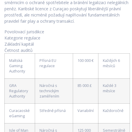
směrnicím o ochraně spotřebitele a bránění legalizaci nelegálních
peněz. Karibské licence z Curaçao poskytují liberálnější právní
prostředí, ale nicméně požadují naplňování fundamentálních
pravidel fair play a ochrany transakcí.
Povolovací jurisdikce
Kategorie regulace
Základní kapitál
Četnost auditů
Maltská
Přísná EU
100 000 €
Každých 6
Gaming
regulace
měsíců
Authority
GRA
Náročná s
85 000 £
Každé 3
Regulatory
technickým
měsíce
Authority
zaměřením
Curacaoské
Středně přísná
Variabilní
Každoročně
eGaming
Isle of Man
Náročná s
125 000
Semestrálně