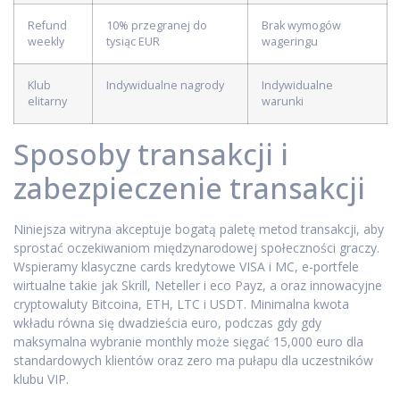
Refund
10% przegranej do
Brak wymogów
weekly
tysiąc EUR
wageringu
Klub
Indywidualne nagrody
Indywidualne
elitarny
warunki
Sposoby transakcji i
zabezpieczenie transakcji
Niniejsza witryna akceptuje bogatą paletę metod transakcji, aby
sprostać oczekiwaniom międzynarodowej społeczności graczy.
Wspieramy klasyczne cards kredytowe VISA i MC, e-portfele
wirtualne takie jak Skrill, Neteller i eco Payz, a oraz innowacyjne
cryptowaluty Bitcoina, ETH, LTC i USDT. Minimalna kwota
wkładu równa się dwadzieścia euro, podczas gdy gdy
maksymalna wybranie monthly może sięgać 15,000 euro dla
standardowych klientów oraz zero ma pułapu dla uczestników
klubu VIP.