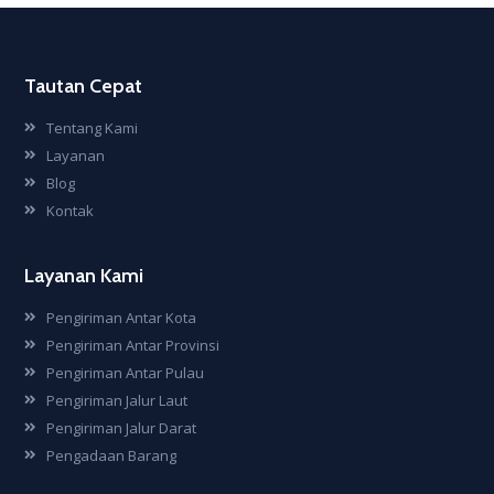
Tautan Cepat
Tentang Kami
Layanan
Blog
Kontak
Layanan Kami
Pengiriman Antar Kota
Pengiriman Antar Provinsi
Pengiriman Antar Pulau
Pengiriman Jalur Laut
Pengiriman Jalur Darat
Pengadaan Barang