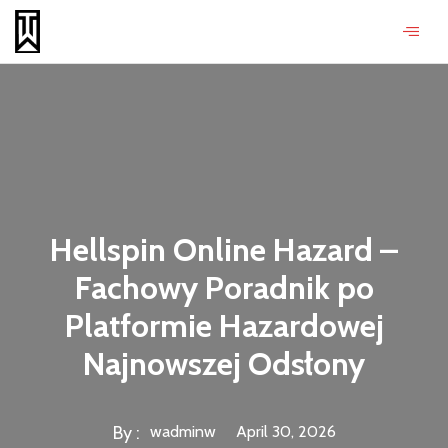
Hellspin Online Hazard –
Fachowy Poradnik po
Platformie Hazardowej
Najnowszej Odsłony
By :
wadminw
April 30, 2026