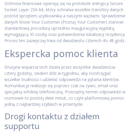
Ochrona finansowe opierają się na protokole enkrypcji Secure
Socket Layer 256-bit, który ochrania wszelkie transfery danych
pośród sprzętem użytkownika a naszymi węzłami. Sprawdzenie
danych Know Your Customer (Poznaj Your Customer) stanowi
standardową procedurą uprzednio inauguracyjną wypłatą,
wymagającą ID osoby oraz potwierdzenia lokalizacji rezydencji.
Proces ten zazwyczaj trwa od dwudziestu czterech do 48 godz..
Ekspercka pomoc klienta
Drużyna wsparcia tech działa przez wszystkie dwadzieścia
cztery godziny, siedem dób w tygodniu, aby rozstrzygać
wszelkie trudności i udzielać odpowiedzi na pytania klientów.
Komunikacja realizuje się poprzez czat na żywo, email oraz
specjalną infolinię telefoniczną. Przeciętny termin odpowiedzi w
rozmowie to poniżej dwie minut, co czyni platformową pomoc
jedną z najbardziej szybkich w przemyśle.
Drogi kontaktu z działem
supportu