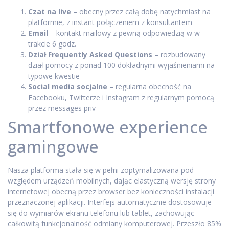
Czat na live
– obecny przez całą dobę natychmiast na
platformie, z instant połączeniem z konsultantem
Email
– kontakt mailowy z pewną odpowiedzią w w
trakcie 6 godz.
Dział Frequently Asked Questions
– rozbudowany
dział pomocy z ponad 100 dokładnymi wyjaśnieniami na
typowe kwestie
Social media socjalne
– regularna obecność na
Facebooku, Twitterze i Instagram z regularnym pomocą
przez messages priv
Smartfonowe experience
gamingowe
Nasza platforma stała się w pełni zoptymalizowana pod
względem urządzeń mobilnych, dając elastyczną wersję strony
internetowej obecną przez browser bez konieczności instalacji
przeznaczonej aplikacji. Interfejs automatycznie dostosowuje
się do wymiarów ekranu telefonu lub tablet, zachowując
całkowitą funkcjonalność odmiany komputerowej. Przeszło 85%