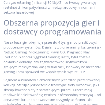
Curaçao eGaming (nr licencji 8048/JAZ), co tworzy gwarancję
rzetelności i kompatybilności z międzynarodowymi normami
sektora hazardowej.
Obszerna propozycja gier i
dostawcy oprogramowania
Nasza baza gier obejmuje przeszło 4 tys. gier od prestiżowych
producentów systemów. Działamy z pionierami rynku, takimi jak
NetEnt Gaming, Microgaming, Play’n GO, Pragmatic Play,
Evolution Gier oraz Yggdrasil Gaming. Każdy tytuł została
dokładnie dobrany, aby zagwarantować użytkownikom
grającym maksymalną klasę wizualizacji, innowacyjne mechaniki
gamingu oraz sprawiedliwe współczynniki wypłat RTP.
Segment automatów elektronicznych jest rdzeń prezentowanej
kolekcji, oferując jednocześnie tradycyjne sloty owocowe, jak i
skomplikowane sloty z narastającymi pulami. Gracze mają
możliwość delektować się tytułami z różnorodną tematyką – od
antycznych kultur po nowoczesne przygody sci fiction. Dla
miłośników taktyki przygotowaliśmy obszerne zbiór rozgrywek