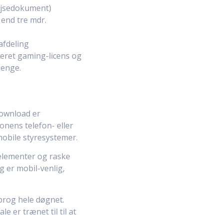
rejsedokument)
end tre mdr.
afdeling
ret gaming-licens og
penge.
 download er
onens telefon- eller
obile styresystemer.
elementer og raske
g er mobil-venlig,
prog hele døgnet.
 er trænet til til at