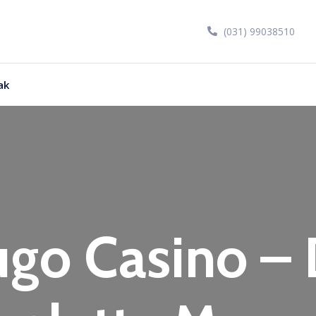
(031) 99038510
ak
go Casino – 