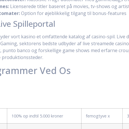
mes:
Licenserede titler baseret på movies, tv-shows og artis
tomater:
Option for øjeblikkelig tilgang til bonus-features
ive Spilleportal
yder vort kasino et omfattende katalog af casino-spil. Live 
 Gaming, sektorens bedste udbyder af live streamede casino
ulet, punto banco og forskellige game shows med erfarne crou
e produktionssteder.
grammer Ved Os
100% op indtil 5.000 kroner
femogtyve x