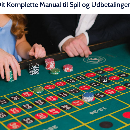
it Komplette Manual til Spil og Udbetalinger