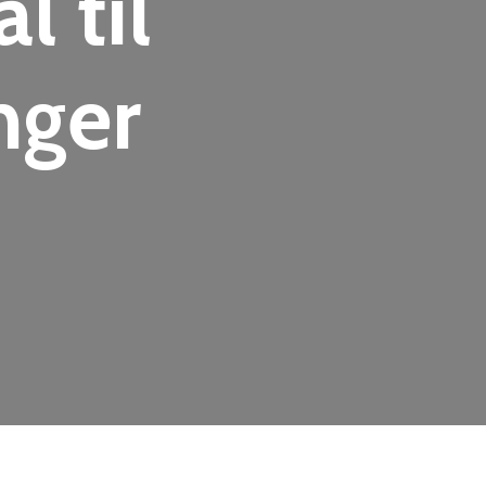
 til
nger