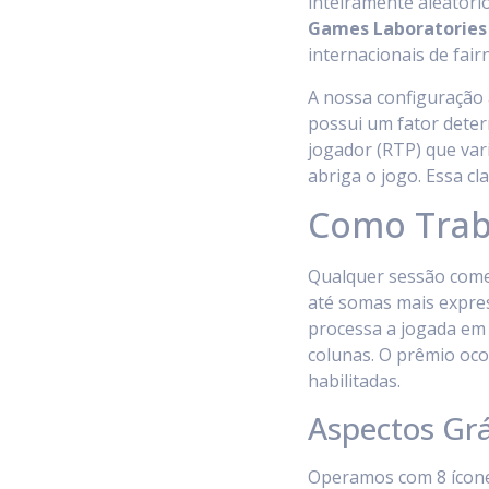
inteiramente aleatóri
Games Laboratories 
internacionais de fai
A nossa configuração 
possui um fator dete
jogador (RTP) que var
abriga o jogo. Essa cl
Como Traba
Qualquer sessão começ
até somas mais expres
processa a jogada em
colunas. O prêmio oc
habilitadas.
Aspectos Grá
Operamos com 8 ícone