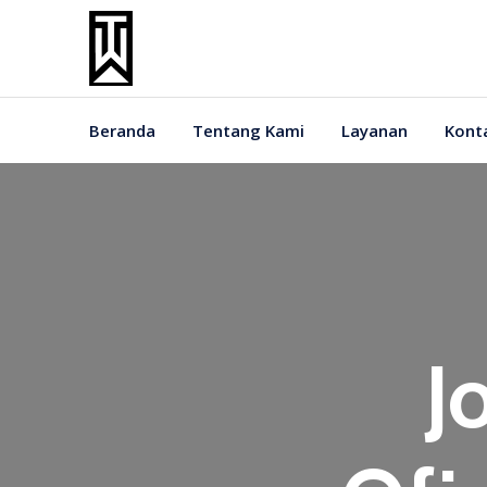
Beranda
Tentang Kami
Layanan
Kont
J