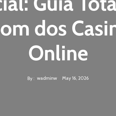
ial: Guia Tot
om dos Casi
Online
wadminw
May 16, 2026
By :