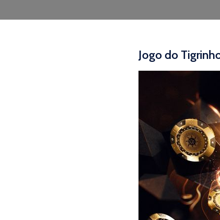
Jogo do Tigrinh