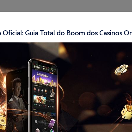
o Oficial: Guia Total do Boom dos Casinos On