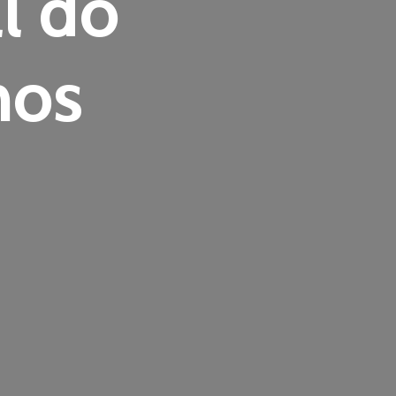
al do
nos