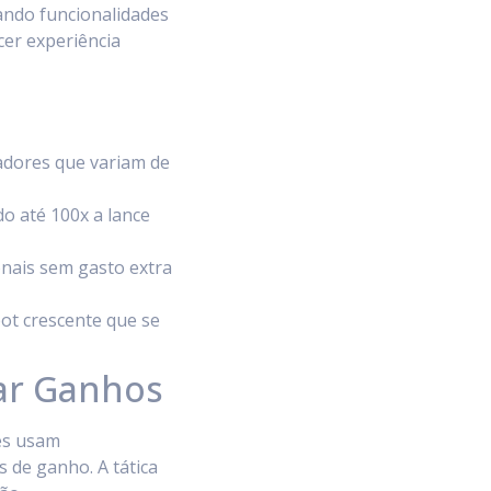
vando funcionalidades
cer experiência
cadores que variam de
o até 100x a lance
onais sem gasto extra
ot crescente que se
ar Ganhos
es usam
 de ganho. A tática