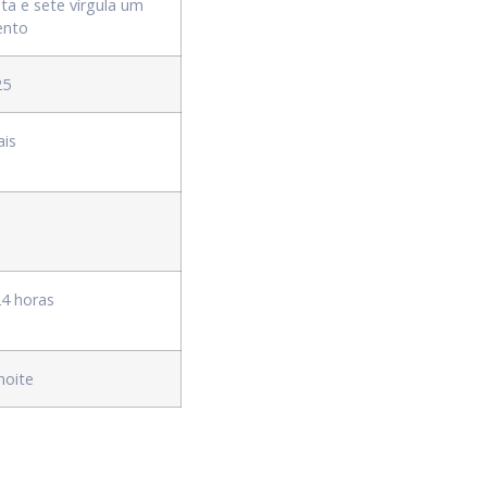
ta e sete vírgula um
ento
25
ais
24 horas
noite