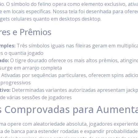
ção. O símbolo do felino opera como elemento exclusivo, ati
em locais específicas. Nossa tela foi desenhada para ofere
dgets celulares quanto em desktops desktop.
res e Prêmios
mples:
Três símbolos iguais nas fileiras geram em multipli
es o quantia jogado
ado:
O tigre dourado oferece os mais altos prêmios, atingind
 surge em arranjo completa
Ativadas por sequências particulares, oferecem spins adici
 progressivos
ivo:
Determinadas variantes autorizadas apresentam jackp
de várias sessões de jogadores
as Comprovadas para Aument
ema opere com aleatoriedade absoluta, jogadores experient
 de banca para estender rodadas e expandir probabilidades