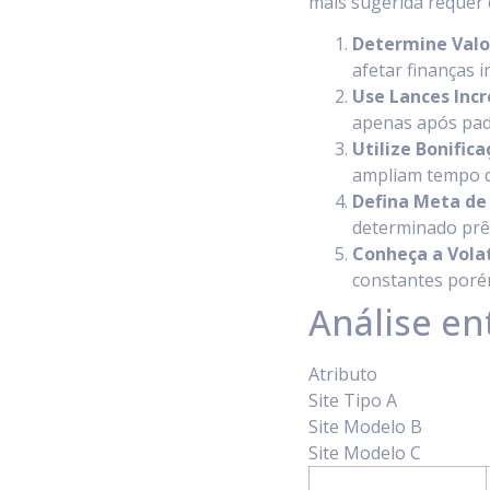
mais sugerida requer 
Determine Valor
afetar finanças i
Use Lances Inc
apenas após pa
Utilize Bonifica
ampliam tempo d
Defina Meta de 
determinado prê
Conheça a Volat
constantes poré
Análise ent
Atributo
Site Tipo A
Site Modelo B
Site Modelo C