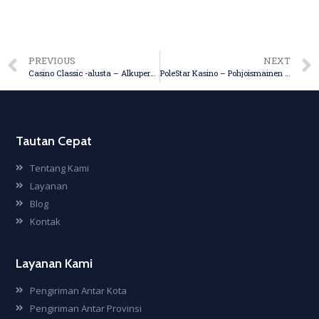
PREVIOUS
NEXT
Casino Classic -alusta – Alkuperäinen Kasinoalusta Nykyaikaisella Lähestymistavalla
PoleStar Kasino – Pohjoismainen Pelimaailman Uusi Standardi
Tautan Cepat
Tentang Kami
Layanan
Blog
Kontak
Layanan Kami
Pengiriman Antar Kota
Pengiriman Antar Provinsi