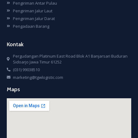
Pengiriman Antar Pulau
Pengiriman Jalur Laut
Pengiriman Jalur Darat
Pengadaan Barang
Kontak
Pergudangan Platinum East Road Blok A1 Banjarsari Buduran
Sidoarjo Jawa Timur 61252
(031) 99038510
marketing@tgwlogistic.com
Maps