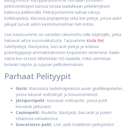
kategorioista. Kumppanuutemme toimialan johtavien
pelintoimittajien kanssa turvaa laadukkaan pelielämyksen
kaikessa pelikerralla. Pelitarjontamme kattaa satoja
kolikkopelejä, klassisia pöytäpelejä sekä live-pelejä, joissa aidot
jakajat luovat aidon kasinotunnelman heti kotiisi.
Live-kasinoomme on varsinkin rakennettu niille käyttäjille, jotka
haluavat aitoa vuorovaikutusta. Tarjoamme
Koda Bet
rulettipelejä, blackjackia, baccarat-pelejä ja erilaisia
pokerityyppejä ammattitaitoisten krupieerien vetämänä. Kaikki
nämä live-sessiot lähetetään HD-laadulla, mikä varmistaa
terävän näytön ja sujuvan pelikokemuksen.
Parhaat Pelityypit
Slotit:
Klassisista hedelmäpeleistä uusiin grafiikkapeleihin,
joissa lukuisat voittolinjat ja bonustoiminnot
Jättipottipelit:
Kasvavat voittopotit, joissa potit
kasvavat jatkuvasti
Casinopelit:
Roulette, blackjack, baccarat ja pokeri
erilaisissa variaatioissa
Suoratoisto-pelit:
Live- pelit todellisten pelinjohdon