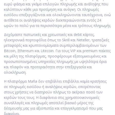
ευρύ φάσμα και γκάμα επιλογών πληρωμής και ανάληψης που
καλύπτουν κάθε μια προτίμηση και ανάγκη. Οι πληρωμές
εισόδου επεξεργάζονται και ολοκληρώνονται ταυτόχρονα, ενώ
αντίθετα οι αναλήψεις κερδών διεκπεραιώνονται εντός 24
ωρών το πολύ για τα περισσότερα μέσα και τρόπους πληρωμής.
Δεχόμαστε πιστωτικές και χρεωστικές και debit κάρτες,
ηλεκτρονικά πορτοφόλια όπως το Skrill και Neteller, τραπεζικές
μεταφορές και κρυπτονομίσματα συμπεριλαμβανομένων των
Bitcoin, Ethereum και Litecoin. Για τους VIP και premium παίκτες
και μέλη της πλατφόρμας, προσφέρουμε εξατομικευμένες και
προσωποποιημένες υπηρεσίες πληρωμής με υψηλότερα όρια
και πλαφόν και προτεραιότητα στην επεξεργασία και
ολοκλήρωση.
Η πλατφόρμα Mafia δεν επιβάλλει επιβάλλει καμία κρατήσεις
σε πληρωμές εισόδου ή αναλήψεις κερδών, επιτρέποντας
στους χρήστες να διατηρούν πλήρως το ακέραιο ποσό των
κερδών τους τους. Η διαφάνεια στις χρηματοοικονομικές
συναλλαγές και πληρωμές αποτελεί βασικό μέρος της
δέσμευσής μας για αξιοπιστία και επαγγελματισμό που μας
διακρίνει.