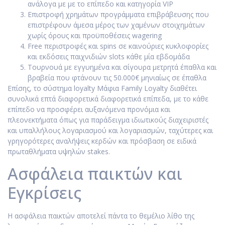
ανάλογα με με το επίπεδο και κατηγορία VIP
Επιστροφή χρημάτων προγράμματα επιβράβευσης που
επιστρέφουν άμεσα μέρος των χαμένων στοιχημάτων
χωρίς όρους και προϋποθέσεις wagering
Free περιστροφές και spins σε καινούριες κυκλοφορίες
και εκδόσεις παιχνιδιών slots κάθε μία εβδομάδα
Τουρνουά με εγγυημένα και σίγουρα μετρητά έπαθλα και
βραβεία που φτάνουν τις 50.000€ μηνιαίως σε έπαθλα
Επίσης, το σύστημα loyalty Μάφια Family Loyalty διαθέτει
συνολικά επτά διαφορετικά διαφορετικά επίπεδα, με το κάθε
επίπεδο να προσφέρει αυξανόμενα προνόμια και
πλεονεκτήματα όπως για παράδειγμα ιδιωτικούς διαχειριστές
και υπαλλήλους λογαριασμού και λογαριασμών, ταχύτερες και
γρηγορότερες αναλήψεις κερδών και πρόσβαση σε ειδικά
πρωταθλήματα υψηλών stakes.
Ασφάλεια παικτών και
Εγκρίσεις
Η ασφάλεια παικτών αποτελεί πάντα το θεμέλιο λίθο της