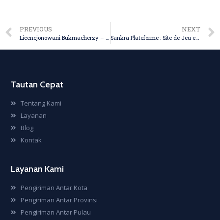
PREVIOUS
NEXT
Licencjonowani Bukmacherzy – Kompleksowy Guide po Legalnych Zakładach Bukmacherskich w Kraju
Sankra Plateforme : Site de Jeu en Ligne Premium
Tautan Cepat
Tentang Kami
Layanan
Blog
Kontak
Layanan Kami
Pengiriman Antar Kota
Pengiriman Antar Provinsi
Pengiriman Antar Pulau