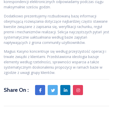
korespondencji elektronicznych odpowiadamy podczas ciągu
maksymalnie sześciu godzin.
Dodatkowo prezentujemy rozbudowaną bazę informacji
obejmującą rozwiązania dotyczące najbardziej często stawiane
kwestie związane z zapisania się, weryfikacji rachunku, reguł
premii i mechanizmów realizacji. Sekcja najczęstszych pytań jest
systematycznie uaktualniana według bazie zapytań
napływających z grona community użytkowników.
Magius Kasyno koncentruje się według przejrzystość operacji i
trwałe związki z klientami. Przedstawiona ideologia bazuje
elementy według rzetelności, sprawności wsparcia a także
systematycznym doskonaleniu propozycji w ramach bazie w
zgodzie z uwagi grupy klientów.
Share On :