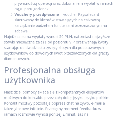
prywatnością operacji oraz dokonaniem wypłat w ramach
ciągu paru godzinek
Vouchery przedpłacone
– voucher Paysafecard
skierowany do klientów stawiających na całkowitą
zarządzanie budżetem funduszami przeznaczonym na
zabawę
Najniższa suma wypłaty wynosi 50 PLN, natomiast najwyższe
stawki miesięczne zależą od poziomu VIP oraz wahają kwoty
startując od dwudziestu tysięcy złotych dla podstawowych
użytkowników do dowolnych kwot przeznaczonych dla graczy
diamentowych.
Profesjonalna obsługa
użytkownika
Nasz dział pomocy składa się z kompetentnych ekspertów
możliwych do kontaktu przez całą dobę języku języku polskim.
Kontakt możliwy pozostaje poprzez chat na żywo, e-mail a
także głosowe infolinie. Przeciętny moment feedbacku w
ramach rozmowie wynosi poniżej 2 minut, zaś na