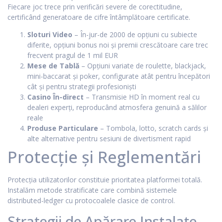
Fiecare joc trece prin verificări severe de corectitudine,
certificând generatoare de cifre întâmplătoare certificate.
Sloturi Video
– În-jur-de 2000 de opțiuni cu subiecte
diferite, opțiuni bonus noi și premii crescătoare care trec
frecvent pragul de 1 mil EUR
Mese de Tablă
– Opțiuni variate de roulette, blackjack,
mini-baccarat și poker, configurate atât pentru începători
cât și pentru strategii profesioniști
Casino În-direct
– Transmisie HD în moment real cu
dealeri experți, reproducând atmosfera genuină a sălilor
reale
Produse Particulare
– Tombola, lotto, scratch cards și
alte alternative pentru sesiuni de divertisment rapid
Protecție și Reglementări
Protecția utilizatorilor constituie prioritatea platformei totală.
Instalăm metode stratificate care combină sistemele
distributed-ledger cu protocoalele clasice de control.
Strategii de Apărare Instalate