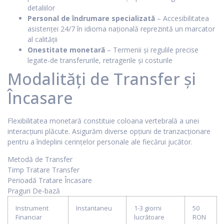
detaliilor
Personal de îndrumare specializată
– Accesibilitatea
asistenței 24/7 în idioma națională reprezintă un marcator
al calității
Onestitate monetară
– Termenii și regulile precise
legate-de transferurile, retragerile și costurile
Modalități de Transfer și
Încasare
Flexibilitatea monetară constituie coloana vertebrală a unei
interacțiuni plăcute. Asigurăm diverse opțiuni de tranzacționare
pentru a îndeplini cerințelor personale ale fiecărui jucător.
Metodă de Transfer
Timp Tratare Transfer
Perioadă Tratare Încasare
Praguri De-bază
Instrument
Instantaneu
1-3 giorni
50
Financiar
lucrătoare
RON