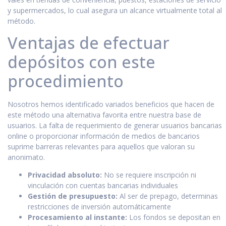
y supermercados, lo cual asegura un alcance virtualmente total al
método.
Ventajas de efectuar
depósitos con este
procedimiento
Nosotros hemos identificado variados beneficios que hacen de
este método una alternativa favorita entre nuestra base de
usuarios. La falta de requerimiento de generar usuarios bancarias
online o proporcionar información de medios de bancarios
suprime barreras relevantes para aquellos que valoran su
anonimato.
Privacidad absoluto:
No se requiere inscripción ni
vinculación con cuentas bancarias individuales
Gestión de presupuesto:
Al ser de prepago, determinas
restricciones de inversión automáticamente
Procesamiento al instante:
Los fondos se depositan en