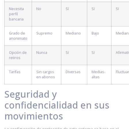
Necesita
No
Sí
Sí
Sí
perfil
bancaria
Grado de
Supremo
Mediano
Bajo
Median
anonimato
Opción de
Nunca
Sí
Sí
Afirmat
retiros
Tarifas
Sin cargos
Diversas
Medias-
Fluctua
en abonos
altas
Seguridad y
confidencialidad en sus
movimientos