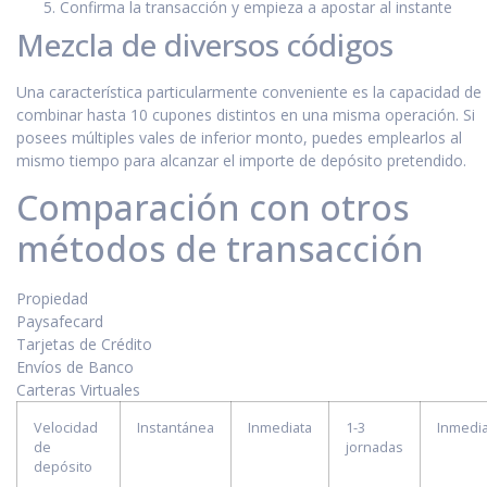
Confirma la transacción y empieza a apostar al instante
Mezcla de diversos códigos
Una característica particularmente conveniente es la capacidad de
combinar hasta 10 cupones distintos en una misma operación. Si
posees múltiples vales de inferior monto, puedes emplearlos al
mismo tiempo para alcanzar el importe de depósito pretendido.
Comparación con otros
métodos de transacción
Propiedad
Paysafecard
Tarjetas de Crédito
Envíos de Banco
Carteras Virtuales
Velocidad
Instantánea
Inmediata
1-3
Inmedia
de
jornadas
depósito