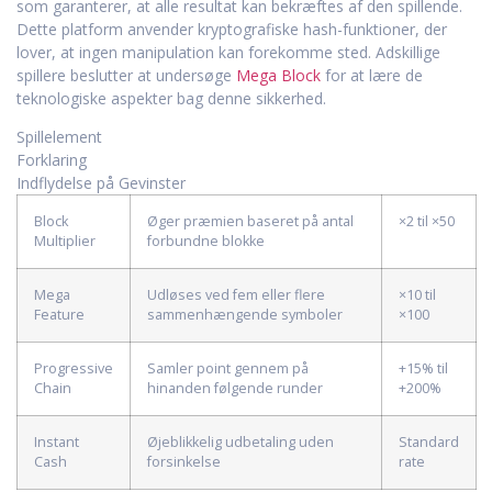
som garanterer, at alle resultat kan bekræftes af den spillende.
Dette platform anvender kryptografiske hash-funktioner, der
lover, at ingen manipulation kan forekomme sted. Adskillige
spillere beslutter at undersøge
Mega Block
for at lære de
teknologiske aspekter bag denne sikkerhed.
Spillelement
Forklaring
Indflydelse på Gevinster
Block
Øger præmien baseret på antal
×2 til ×50
Multiplier
forbundne blokke
Mega
Udløses ved fem eller flere
×10 til
Feature
sammenhængende symboler
×100
Progressive
Samler point gennem på
+15% til
Chain
hinanden følgende runder
+200%
Instant
Øjeblikkelig udbetaling uden
Standard
Cash
forsinkelse
rate