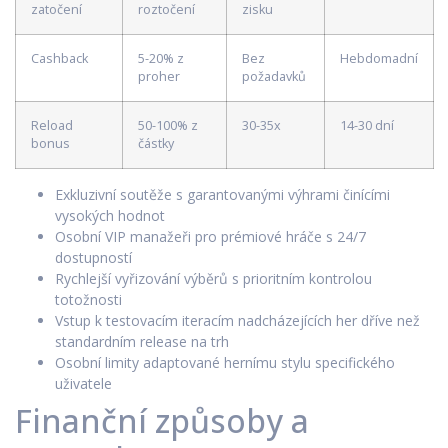
zatočení
roztočení
zisku
Cashback
5-20% z
Bez
Hebdomadní
proher
požadavků
Reload
50-100% z
30-35x
14-30 dní
bonus
částky
Exkluzivní soutěže s garantovanými výhrami činícími
vysokých hodnot
Osobní VIP manažeři pro prémiové hráče s 24/7
dostupností
Rychlejší vyřizování výběrů s prioritním kontrolou
totožnosti
Vstup k testovacím iteracím nadcházejících her dříve než
standardním release na trh
Osobní limity adaptované hernímu stylu specifického
uživatele
Finanční způsoby a