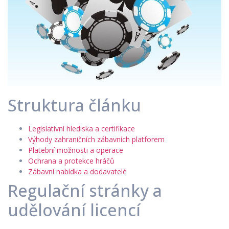
Struktura článku
Legislativní hlediska a certifikace
Výhody zahraničních zábavních platforem
Platební možnosti a operace
Ochrana a protekce hráčů
Zábavní nabídka a dodavatelé
Regulační stránky a
udělování licencí