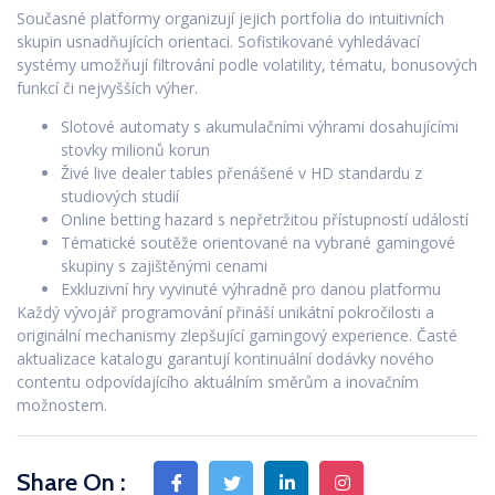
Současné platformy organizují jejich portfolia do intuitivních
skupin usnadňujících orientaci. Sofistikované vyhledávací
systémy umožňují filtrování podle volatility, tématu, bonusových
funkcí či nejvyšších výher.
Slotové automaty s akumulačními výhrami dosahujícími
stovky milionů korun
Živé live dealer tables přenášené v HD standardu z
studiových studií
Online betting hazard s nepřetržitou přístupností událostí
Tématické soutěže orientované na vybrané gamingové
skupiny s zajištěnými cenami
Exkluzivní hry vyvinuté výhradně pro danou platformu
Každý vývojář programování přináší unikátní pokročilosti a
originální mechanismy zlepšující gamingový experience. Časté
aktualizace katalogu garantují kontinuální dodávky nového
contentu odpovídajícího aktuálním směrům a inovačním
možnostem.
Share On :