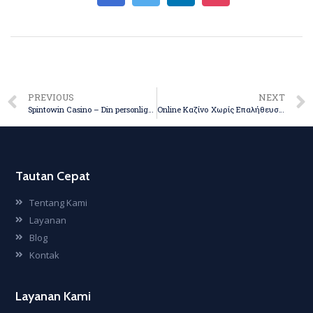
PREVIOUS
NEXT
Spintowin Casino – Din personliga Kompletta Guide till Spelupplevelsen
Online Καζίνο Χωρίς Επαλήθευση: Ο Απόλυτος Κατάλογος για Άμεση Είσοδο στο Gaming
Tautan Cepat
Tentang Kami
Layanan
Blog
Kontak
Layanan Kami