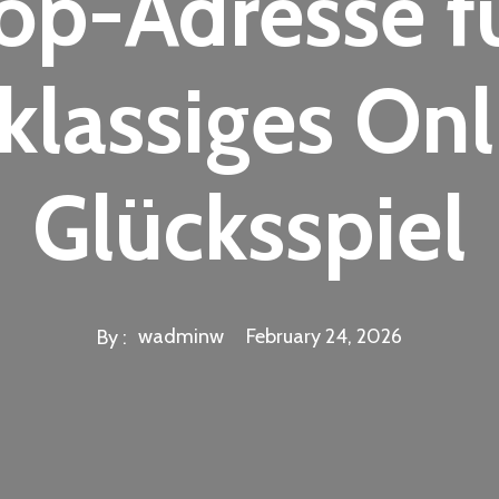
op-Adresse f
tklassiges Onl
Glücksspiel
wadminw
February 24, 2026
By :