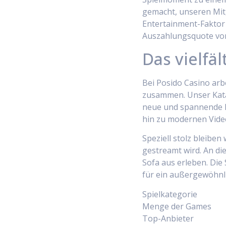
gemacht, unseren Mitg
Entertainment-Faktor e
Auszahlungsquote von
Das vielfäl
Bei Posido Casino arb
zusammen. Unser Katal
neue und spannende In
hin zu modernen Video
Speziell stolz bleibe
gestreamt wird. An di
Sofa aus erleben. Die
für ein außergewöhnli
Spielkategorie
Menge der Games
Top-Anbieter