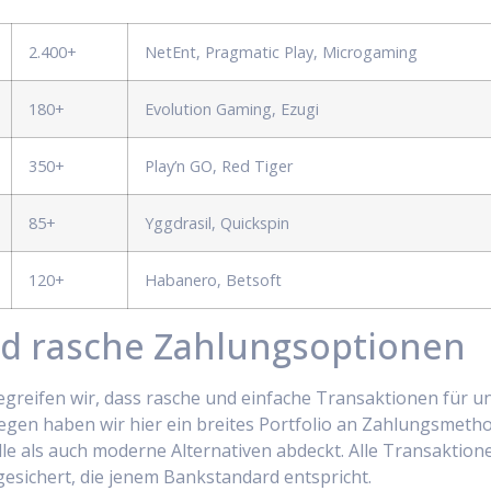
2.400+
NetEnt, Pragmatic Play, Microgaming
180+
Evolution Gaming, Ezugi
350+
Play’n GO, Red Tiger
85+
Yggdrasil, Quickspin
120+
Habanero, Betsoft
nd rasche Zahlungsoptionen
greifen wir, dass rasche und einfache Transaktionen für u
egen haben wir hier ein breites Portfolio an Zahlungsmeth
le als auch moderne Alternativen abdeckt. Alle Transaktione
esichert, die jenem Bankstandard entspricht.