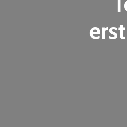
T
ers