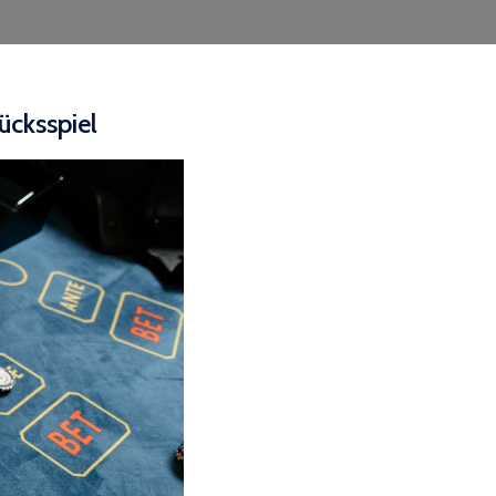
ücksspiel