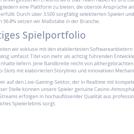
liedern eine Plattform zu bieten, die oberste Ansprüche an
rfüllt. Durch über 3.500 sorgfältig selektierten Spielen und
 96.8% setzen wir Maßstäbe in der Branche.
tiges Spielportfolio
eiten wir exklusiv mit den etabliertesten Softwareanbietern
og umfasst Titel von mehr als achtzig führenden Entwickler
halte liefern. Jene Bandbreite reicht von althergebrachte
-Slots mit elaborierten Storylines und innovativen Mechan
n wir auf den Live-Gaming-Sektor, der in Realtime mit kompe
eser Stelle können unsere Spieler genuine Casino-Atmosph
 Streams erfolgen in hochauflösender Qualität aus professio
ches Spielerlebnis sorgt.