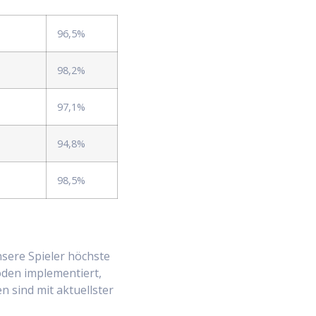
96,5%
98,2%
97,1%
94,8%
98,5%
nsere Spieler höchste
oden implementiert,
n sind mit aktuellster