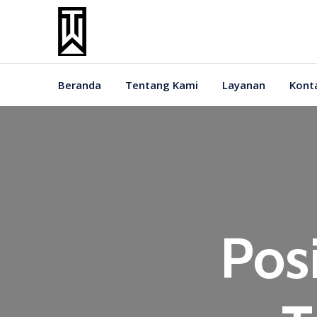
Beranda
Tentang Kami
Layanan
Kont
Pos