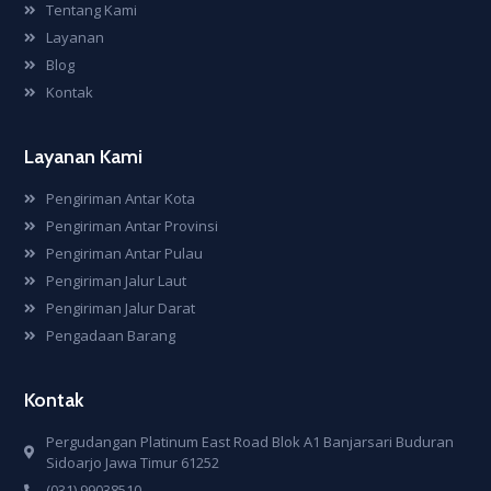
Tentang Kami
Layanan
Blog
Kontak
Layanan Kami
Pengiriman Antar Kota
Pengiriman Antar Provinsi
Pengiriman Antar Pulau
Pengiriman Jalur Laut
Pengiriman Jalur Darat
Pengadaan Barang
Kontak
Pergudangan Platinum East Road Blok A1 Banjarsari Buduran
Sidoarjo Jawa Timur 61252
(031) 99038510