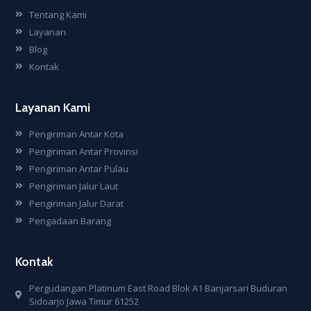
Tentang Kami
Layanan
Blog
Kontak
Layanan Kami
Pengiriman Antar Kota
Pengiriman Antar Provinsi
Pengiriman Antar Pulau
Pengiriman Jalur Laut
Pengiriman Jalur Darat
Pengadaan Barang
Kontak
Pergudangan Platinum East Road Blok A1 Banjarsari Buduran
Sidoarjo Jawa Timur 61252