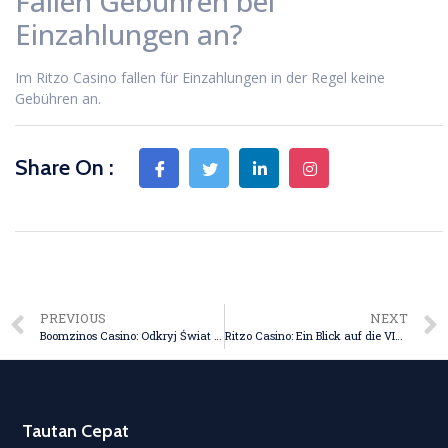
Fallen Gebühren bei
Einzahlungen an?
Im Ritzo Casino fallen für Einzahlungen in der Regel keine
Gebühren an.
Share On :
PREVIOUS
NEXT
Boomzinos Casino: Odkryj Świat Gier
Ritzo Casino: Ein Blick auf die VIP- und Treueprogramme
Tautan Cepat