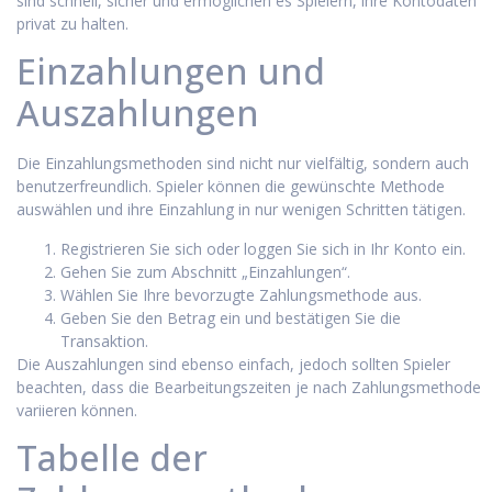
sind schnell, sicher und ermöglichen es Spielern, ihre Kontodaten
privat zu halten.
Einzahlungen und
Auszahlungen
Die Einzahlungsmethoden sind nicht nur vielfältig, sondern auch
benutzerfreundlich. Spieler können die gewünschte Methode
auswählen und ihre Einzahlung in nur wenigen Schritten tätigen.
Registrieren Sie sich oder loggen Sie sich in Ihr Konto ein.
Gehen Sie zum Abschnitt „Einzahlungen“.
Wählen Sie Ihre bevorzugte Zahlungsmethode aus.
Geben Sie den Betrag ein und bestätigen Sie die
Transaktion.
Die Auszahlungen sind ebenso einfach, jedoch sollten Spieler
beachten, dass die Bearbeitungszeiten je nach Zahlungsmethode
variieren können.
Tabelle der