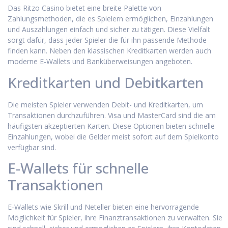
Das Ritzo Casino bietet eine breite Palette von
Zahlungsmethoden, die es Spielern ermöglichen, Einzahlungen
und Auszahlungen einfach und sicher zu tätigen. Diese Vielfalt
sorgt dafür, dass jeder Spieler die für ihn passende Methode
finden kann. Neben den klassischen Kreditkarten werden auch
moderne E-Wallets und Banküberweisungen angeboten.
Kreditkarten und Debitkarten
Die meisten Spieler verwenden Debit- und Kreditkarten, um
Transaktionen durchzuführen. Visa und MasterCard sind die am
häufigsten akzeptierten Karten. Diese Optionen bieten schnelle
Einzahlungen, wobei die Gelder meist sofort auf dem Spielkonto
verfügbar sind.
E-Wallets für schnelle
Transaktionen
E-Wallets wie Skrill und Neteller bieten eine hervorragende
Möglichkeit für Spieler, ihre Finanztransaktionen zu verwalten. Sie