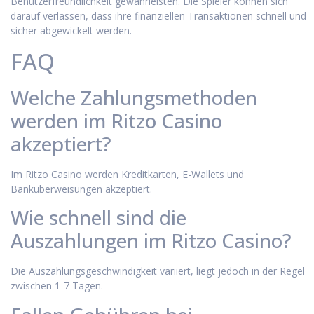
Benutzerfreundlichkeit gewährleisten. Die Spieler können sich
darauf verlassen, dass ihre finanziellen Transaktionen schnell und
sicher abgewickelt werden.
FAQ
Welche Zahlungsmethoden
werden im Ritzo Casino
akzeptiert?
Im Ritzo Casino werden Kreditkarten, E-Wallets und
Banküberweisungen akzeptiert.
Wie schnell sind die
Auszahlungen im Ritzo Casino?
Die Auszahlungsgeschwindigkeit variiert, liegt jedoch in der Regel
zwischen 1-7 Tagen.