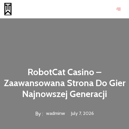
RobotCat Casino –
Zaawansowana Strona Do Gier
Najnowszej Generacji
By :
wadminw
July 7, 2026