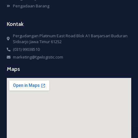
Pengadaan Barang
Kontak
Pergudangan Platinum East Road Blok A1 Banjarsari Buduran
Sidoarjo Jawa Timur 61252
(031) 99038510
marketing@tgwlogistic.com
Maps