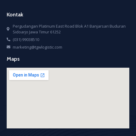
Kontak
Pergudangan Platinum East Road Blok A1 Banjarsari Buduran
Sidoarjo Jawa Timur 61252
(031) 99038510
marketing@tgwlogistic.com
Maps