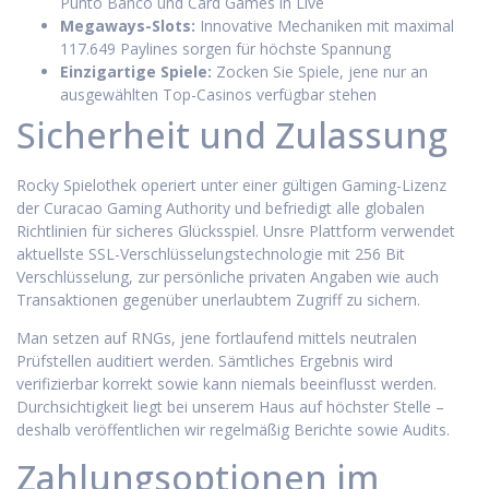
Punto Banco und Card Games in Live
Megaways-Slots:
Innovative Mechaniken mit maximal
117.649 Paylines sorgen für höchste Spannung
Einzigartige Spiele:
Zocken Sie Spiele, jene nur an
ausgewählten Top-Casinos verfügbar stehen
Sicherheit und Zulassung
Rocky Spielothek operiert unter einer gültigen Gaming-Lizenz
der Curacao Gaming Authority und befriedigt alle globalen
Richtlinien für sicheres Glücksspiel. Unsre Plattform verwendet
aktuellste SSL-Verschlüsselungstechnologie mit 256 Bit
Verschlüsselung, zur persönliche privaten Angaben wie auch
Transaktionen gegenüber unerlaubtem Zugriff zu sichern.
Man setzen auf RNGs, jene fortlaufend mittels neutralen
Prüfstellen auditiert werden. Sämtliches Ergebnis wird
verifizierbar korrekt sowie kann niemals beeinflusst werden.
Durchsichtigkeit liegt bei unserem Haus auf höchster Stelle –
deshalb veröffentlichen wir regelmäßig Berichte sowie Audits.
Zahlungsoptionen im