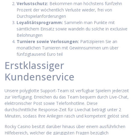
Verlustschutz:
Bekommen man höchstens fünfzehn
Prozent der wöchentlich Verluste wieder, frei von
Durchspielanforderungen
Loyalitätsprogramm:
Sammeln man Punkte mit
sämtlichem Einsatz sowie wandeln du solche in exclusive
Belohnungen
Turniere sowie Verlosungen:
Partizipieren Sie an
monatlichen Turnieren mit Gewinnsummen um über
fünfzigtausend Euro teil
Erstklassiger
Kundenservice
Unsere polyglotte Support-Team ist verfügbar Spielern jederzeit
zur Verfügung. Erreichen du das Team bequem durch Live-Chat,
elektronischer Post sowie Telefonhotline. Diese
durchschnittliche Response-Zeit für Livechat beträgt unter 2
Minuten, sodass Ihre Anliegen rasch und kompetent gelöst sind.
Rocky Casino besitzt darüber hinaus über einem ausführlichen
Hilfebereich, welcher die gängigsten Fragen bezüglich