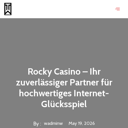
Rocky Casino – Ihr
zuverlässiger Partner für
hochwertiges Internet-
Glücksspiel
By :
wadminw
May 19, 2026