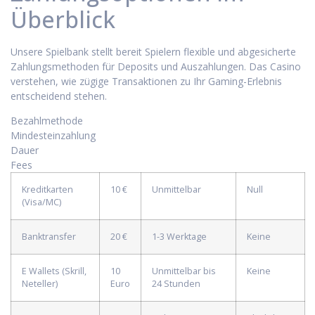
Überblick
Unsere Spielbank stellt bereit Spielern flexible und abgesicherte
Zahlungsmethoden für Deposits und Auszahlungen. Das Casino
verstehen, wie zügige Transaktionen zu Ihr Gaming-Erlebnis
entscheidend stehen.
Bezahlmethode
Mindesteinzahlung
Dauer
Fees
Kreditkarten
10 €
Unmittelbar
Null
(Visa/MC)
Banktransfer
20 €
1-3 Werktage
Keine
E Wallets (Skrill,
10
Unmittelbar bis
Keine
Neteller)
Euro
24 Stunden