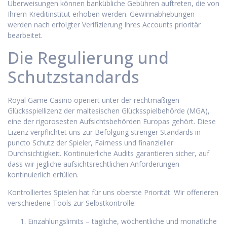
Überweisungen können bankübliche Gebühren auftreten, die von
Ihrem Kreditinstitut erhoben werden. Gewinnabhebungen
werden nach erfolgter Verifizierung Ihres Accounts prioritär
bearbeitet.
Die Regulierung und
Schutzstandards
Royal Game Casino operiert unter der rechtmäßigen
Glücksspiellizenz der maltesischen Glücksspielbehörde (MGA),
eine der rigorosesten Aufsichtsbehörden Europas gehört. Diese
Lizenz verpflichtet uns zur Befolgung strenger Standards in
puncto Schutz der Spieler, Fairness und finanzieller
Durchsichtigkeit. Kontinuierliche Audits garantieren sicher, auf
dass wir jegliche aufsichtsrechtlichen Anforderungen
kontinuierlich erfüllen.
Kontrolliertes Spielen hat für uns oberste Priorität. Wir offerieren
verschiedene Tools zur Selbstkontrolle:
Einzahlungslimits – tägliche, wöchentliche und monatliche