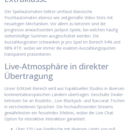
Der Spielautomaten-Sektor umfasst klassische
Fruchtautomaten ebenso wie zeitgemäße Video-Slots mit
neuartigen Mechaniken. Vor allem zu betonen sind die
progressiv anwachsenden Jackpot-Spiele, bei welchen häufig
siebenstellige Summen ausgeschüttet werden. Die
Auszahlungsraten schwanken je pro Spiel im Bereich 94% und
98% RTP, wobei wir immer die exakten Auszahlungsquoten
transparent präsentieren.
Live-Atmosphäre in direkter
Übertragung
Unser Echtzeit-Bereich wird aus topaktuellen Studios in diversen
kontinentaleuropäischen Ländern übertragen. Geschulte Dealer
betreuen Sie an Roulette-, Live-Blackjack- und Baccarat-Tischen
in verschiedenen Sprachen. Die hochauflösenden Streams
gewährleisten ein fesselndes Erlebnis, wobei die Live-Chat-
Option für interaktive Interaktion garantiert.
Über 150 Live-Spieltische mit diversen Limits von null