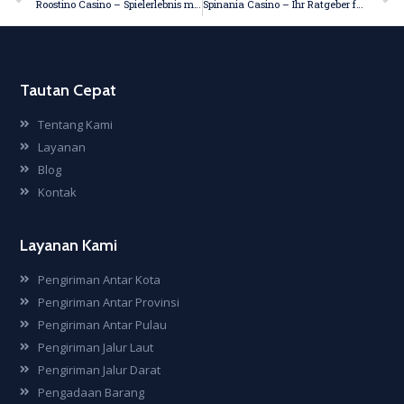
Roostino Casino – Spielerlebnis mit Spitzenklasse
Spinania Casino – Ihr Ratgeber für hochwertiges Online-Glücksspiel
Tautan Cepat
Tentang Kami
Layanan
Blog
Kontak
Layanan Kami
Pengiriman Antar Kota
Pengiriman Antar Provinsi
Pengiriman Antar Pulau
Pengiriman Jalur Laut
Pengiriman Jalur Darat
Pengadaan Barang