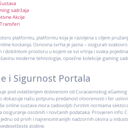
 Sustava
ming sadržaja
tivne Akcije
Transferi
otoro platformu, platformu koja je razvijena s ciljem pruža
i online kockanja. Osnovna svrha je jasna – osigurati svakovr
i dobitmom prostoru u kojem se svi vrtnja i svaka pojedina
ešavinu moderne tehnologije, opsežne kolekcije gaming sadr
je i Sigurnost Portala
eluje pod ovlaštenjem dobivenom od Curacaonskog eGaming 
 dokazuje našu potpunu predanost otvorenosti i fer uslovi
še online sustava mora zadovoljiti čvrstim normama sektora
za osiguranje osobnih i novčanih podataka. Provjeren info: 
 jednu od prvih i najrenomiranijih nadzornih okvira u industr
evedesetšeste godine.