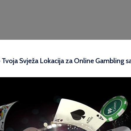
 Tvoja Svježa Lokacija za Online Gambling sa