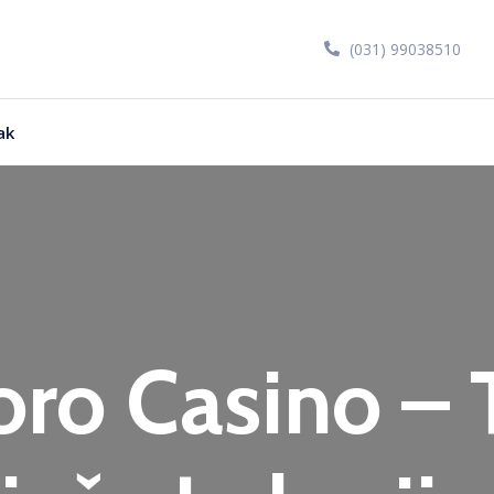
(031) 99038510
ak
oro Casino – 