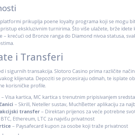
nosti
 platformi prikuplja poene loyalty programa koji se mogu bit
 pristup ekskluzivnim turnirima. Što više ulažete, brže idete 
e – krećući od Bronze ranga do Diamond nivoa statusa, svak
stima.
te i Transferi
i sigurnih transakcija. Slotoro Casino prima različite način
akog klijenata. Depoziti se procesiraju odmah, te isplate 
e korisničke profile.
– Visa kartica, MC kartica s trenutnim pripisivanjem sredst
čanici
– Skrill, Neteller sustav, MuchBetter aplikaciju za naj
kcijski transfer
– Direktan prijenos za veće potrebne svo
 BTC, Ethereum, LTC za najvišu privatnost
rtice
– Paysafecard kupon za osobe koji traže privatnost