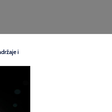
držaje i