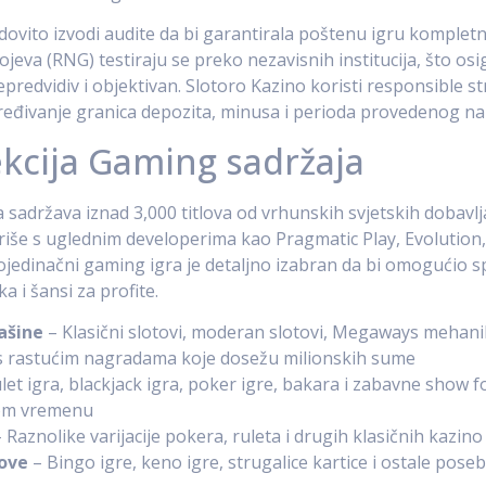
dovito izvodi audite da bi garantirala poštenu igru komplet
eva (RNG) testiraju se preko nezavisnih institucija, što osi
predvidiv i objektivan. Slotoro Kazino koristi responsible str
ređivanje granica depozita, minusa i perioda provedenog na
ekcija Gaming sadržaja
 sadržava iznad 3,000 titlova od vrhunskih svjetskih dobavl
riše s uglednim developerima kao Pragmatic Play, Evolutio
pojedinačni gaming igra je detaljno izabran da bi omogućio 
a i šansi za profite.
ašine
– Klasični slotovi, moderan slotovi, Megaways mehan
 s rastućim nagradama koje dosežu milionskih sume
let igra, blackjack igra, poker igre, bakara i zabavne show 
nom vremenu
 Raznolike varijacije pokera, ruleta i drugih klasičnih kazin
love
– Bingo igre, keno igre, strugalice kartice i ostale pos