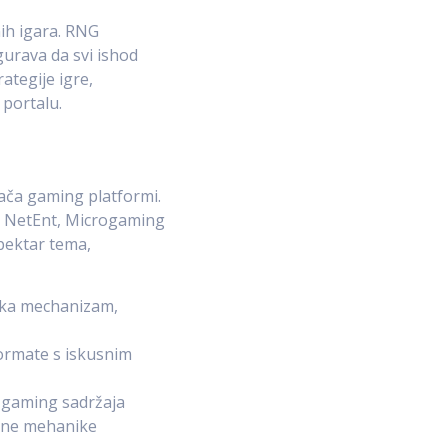
nih igara. RNG
gurava da svi ishod
ategije igre,
 portalu.
jača gaming platformi.
n, NetEnt, Microgaming
spektar tema,
ika mechanizam,
formate s iskusnim
o gaming sadržaja
ebne mehanike