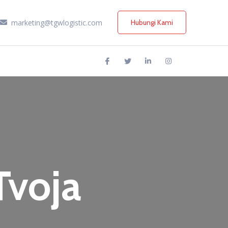
marketing@tgwlogistic.com
Hubungi Kami
Tvoja