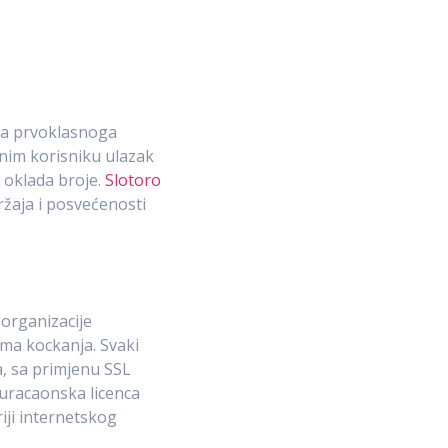
nja prvoklasnoga
snim korisniku ulazak
 oklada broje.
Slotoro
žaja i posvećenosti
organizacije
ma kockanja. Svaki
, sa primjenu SSL
Curacaonska licenca
iji internetskog