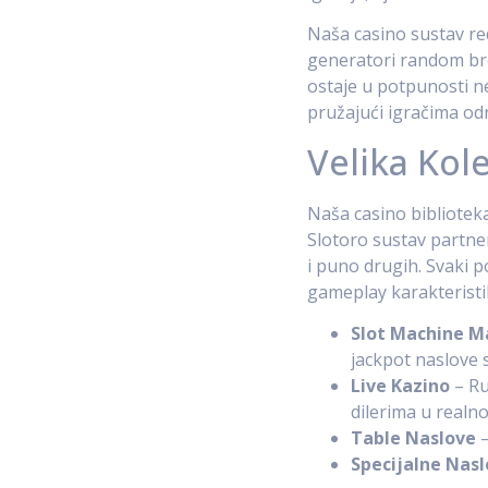
Naša casino sustav re
generatori random broj
ostaje u potpunosti ne
pružajući igračima od
Velika Kol
Naša casino biblioteka
Slotoro sustav partne
i puno drugih. Svaki 
gameplay karakteristik
Slot Machine M
jackpot naslove
Live Kazino
– Ru
dilerima u real
Table Naslove
–
Specijalne Nas