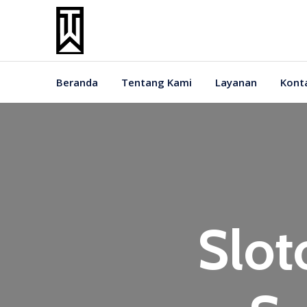
Beranda
Tentang Kami
Layanan
Kont
Slot