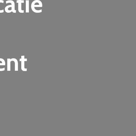
atie
ent