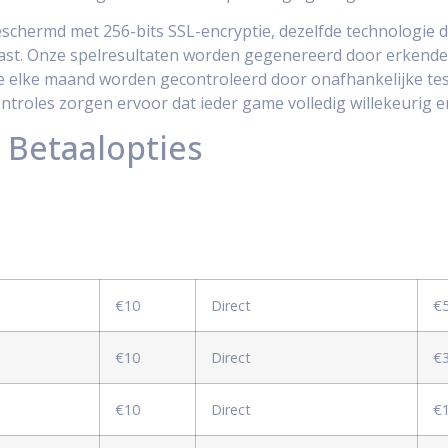
eschermd met 256-bits SSL-encryptie, dezelfde technologie d
ast. Onze spelresultaten worden gegenereerd door erken
e elke maand worden gecontroleerd door onafhankelijke tes
troles zorgen ervoor dat ieder game volledig willekeurig en
e Betaalopties
€10
Direct
€5
€10
Direct
€3
€10
Direct
€