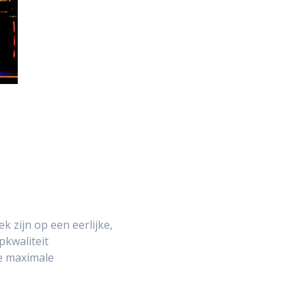
 zijn op een eerlijke,
pkwaliteit
e maximale