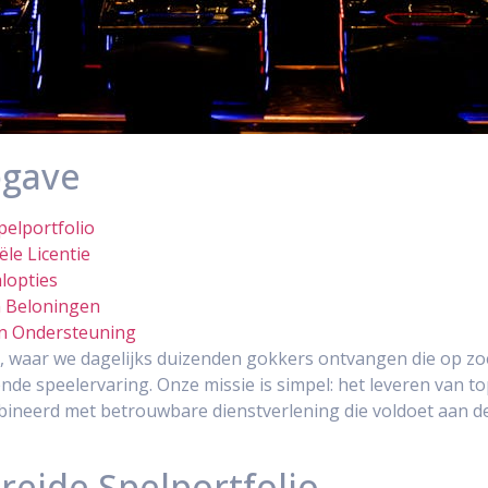
pgave
pelportfolio
ële Licentie
alopties
 Beloningen
en Ondersteuning
, waar we dagelijks duizenden gokkers ontvangen die op zoek
de speelervaring. Onze missie is simpel: het leveren van to
ineerd met betrouwbare dienstverlening die voldoet aan d
reide Spelportfolio