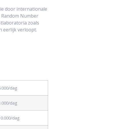
ie door internationale
de Random Number
tlaboratoria zoals
 eerlijk verloopt.
.000/dag
.000/dag
10.000/dag