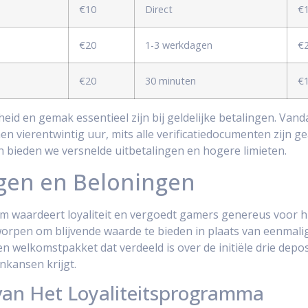
€10
Direct
€
€20
1-3 werkdagen
€
€20
30 minuten
€
heid en gemak essentieel zijn bij geldelijke betalingen. Va
 vierentwintig uur, mits alle verificatiedocumenten zijn g
 bieden we versnelde uitbetalingen en hogere limieten.
gen en Beloningen
rm waardeert loyaliteit en vergoedt gamers genereus voor 
rpen om blijvende waarde te bieden in plaats van eenmali
 welkomstpakket dat verdeeld is over de initiële drie depo
nkansen krijgt.
van Het Loyaliteitsprogramma