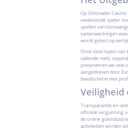
Op Slotsvader Casino
veeleisende speler te
spellen van toonaange
samenwerkingen waarbo
wordt getest op eerlij
Onze slots lopen van 
vallende reels, expan
presenteren we vele va
aangedreven door Evol
beeldscherm met profe
Veiligheid
Transparantie en veil
officiële vergunning 
de online gokindustri
activiteiten worden g