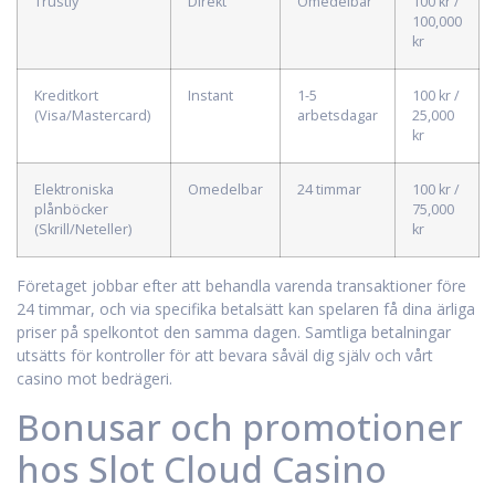
Trustly
Direkt
Omedelbar
100 kr /
100,000
kr
Kreditkort
Instant
1-5
100 kr /
(Visa/Mastercard)
arbetsdagar
25,000
kr
Elektroniska
Omedelbar
24 timmar
100 kr /
plånböcker
75,000
(Skrill/Neteller)
kr
Företaget jobbar efter att behandla varenda transaktioner före
24 timmar, och via specifika betalsätt kan spelaren få dina ärliga
priser på spelkontot den samma dagen. Samtliga betalningar
utsätts för kontroller för att bevara såväl dig själv och vårt
casino mot bedrägeri.
Bonusar och promotioner
hos Slot Cloud Casino