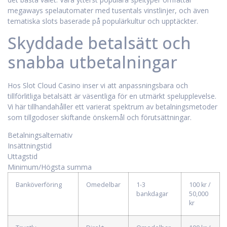
megaways spelautomater med tusentals vinstlinjer, och även
tematiska slots baserade på populärkultur och upptäckter.
Skyddade betalsätt och
snabba utbetalningar
Hos Slot Cloud Casino inser vi att anpassningsbara och
tillförlitliga betalsätt är väsentliga för en utmärkt spelupplevelse.
Vi här tillhandahåller ett varierat spektrum av betalningsmetoder
som tillgodoser skiftande önskemål och förutsättningar.
Betalningsalternativ
Insättningstid
Uttagstid
Minimum/Högsta summa
Banköverföring
Omedelbar
1-3
100 kr /
bankdagar
50,000
kr