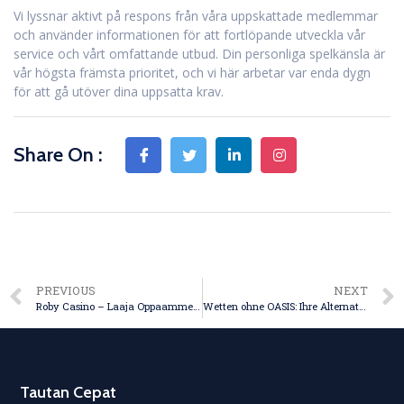
Vi lyssnar aktivt på respons från våra uppskattade medlemmar
och använder informationen för att fortlöpande utveckla vår
service och vårt omfattande utbud. Din personliga spelkänsla är
vår högsta främsta prioritet, och vi här arbetar var enda dygn
för att gå utöver dina uppsatta krav.
Share On :
PREVIOUS
NEXT
Roby Casino – Laaja Oppaamme Peliympäristöstämme
Wetten ohne OASIS: Ihre Alternativen für uneingeschränktes Wetten
Tautan Cepat