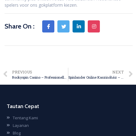
spelers voor ons gokplatform kiezen.
Share On :
PREVIOUS
NEXT
Rockyspin Casino – Professionelle Gaming-Plattform mit kontinentaler Lizenzierung
Spinlander Online Kaszinóház – Teljes Mértékű Áttekintés és Játékélmény
Tautan Cepat
Tentang Kami
Layanan
Blog