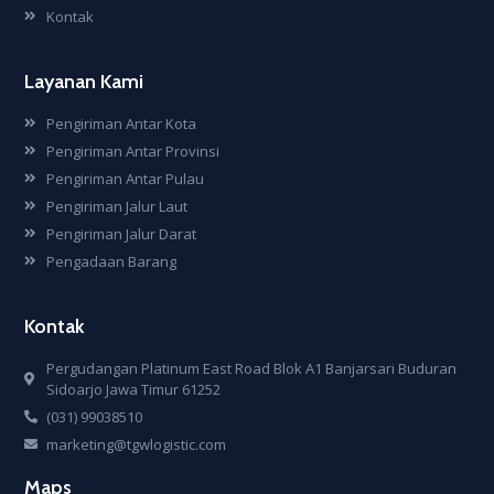
Kontak
Layanan Kami
Pengiriman Antar Kota
Pengiriman Antar Provinsi
Pengiriman Antar Pulau
Pengiriman Jalur Laut
Pengiriman Jalur Darat
Pengadaan Barang
Kontak
Pergudangan Platinum East Road Blok A1 Banjarsari Buduran
Sidoarjo Jawa Timur 61252
(031) 99038510
marketing@tgwlogistic.com
Maps