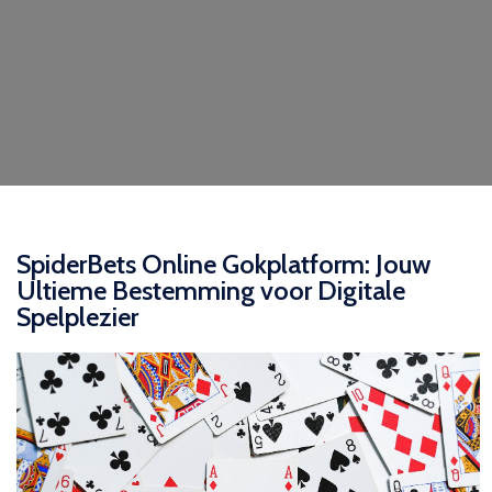
SpiderBets Online Gokplatform: Jouw
Ultieme Bestemming voor Digitale
Spelplezier