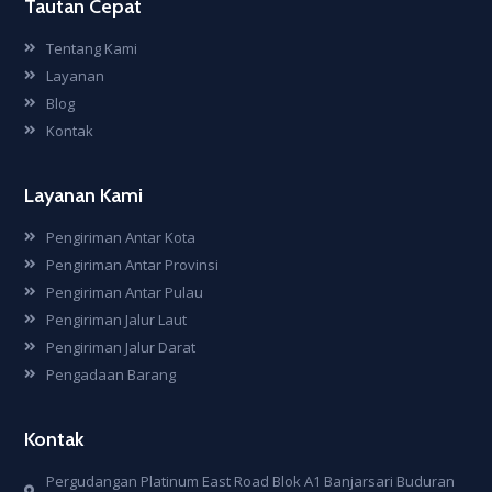
Tautan Cepat
Tentang Kami
Layanan
Blog
Kontak
Layanan Kami
Pengiriman Antar Kota
Pengiriman Antar Provinsi
Pengiriman Antar Pulau
Pengiriman Jalur Laut
Pengiriman Jalur Darat
Pengadaan Barang
Kontak
Pergudangan Platinum East Road Blok A1 Banjarsari Buduran