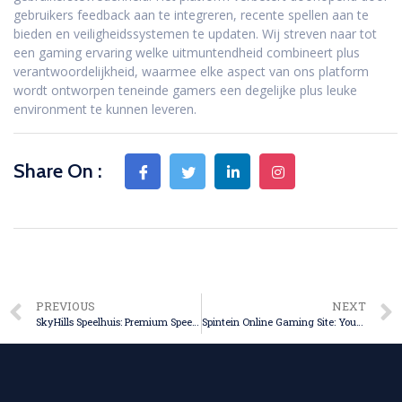
gebruikers feedback aan te integreren, recente spellen aan te
bieden en veiligheidssystemen te updaten. Wij streven naar tot
een gaming ervaring welke uitmuntendheid combineert plus
verantwoordelijkheid, waarmee elke aspect van ons platform
wordt ontworpen teneinde gamers een degelijke plus leuke
environment te kunnen leveren.
Share On :
PREVIOUS
NEXT
SkyHills Speelhuis: Premium Speelbeleving met Ruime Opties
Spintein Online Gaming Site: Your Personal Portal to Elite Online Gaming Entertainment Experience