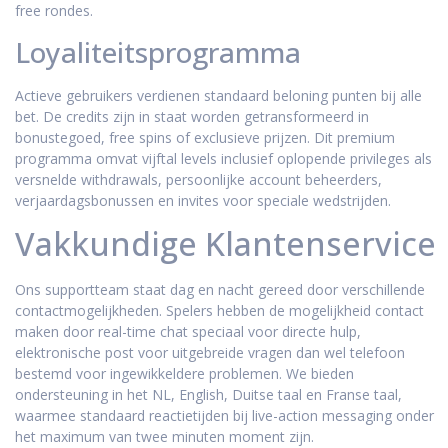
free rondes.
Loyaliteitsprogramma
Actieve gebruikers verdienen standaard beloning punten bij alle
bet. De credits zijn in staat worden getransformeerd in
bonustegoed, free spins of exclusieve prijzen. Dit premium
programma omvat vijftal levels inclusief oplopende privileges als
versnelde withdrawals, persoonlijke account beheerders,
verjaardagsbonussen en invites voor speciale wedstrijden.
Vakkundige Klantenservice
Ons supportteam staat dag en nacht gereed door verschillende
contactmogelijkheden. Spelers hebben de mogelijkheid contact
maken door real-time chat speciaal voor directe hulp,
elektronische post voor uitgebreide vragen dan wel telefoon
bestemd voor ingewikkeldere problemen. We bieden
ondersteuning in het NL, English, Duitse taal en Franse taal,
waarmee standaard reactietijden bij live-action messaging onder
het maximum van twee minuten moment zijn.