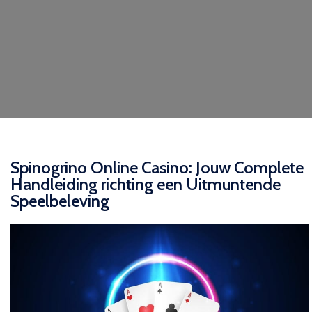
Spinogrino Online Casino: Jouw Complete
Handleiding richting een Uitmuntende
Speelbeleving