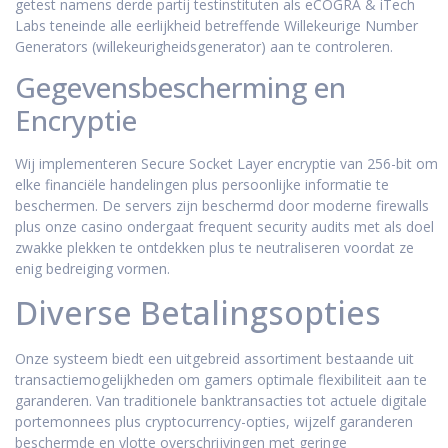
getest namens derde partij testinstituten als eCOGRA & iTech
Labs teneinde alle eerlijkheid betreffende Willekeurige Number
Generators (willekeurigheidsgenerator) aan te controleren.
Gegevensbescherming en
Encryptie
Wij implementeren Secure Socket Layer encryptie van 256-bit om
elke financiële handelingen plus persoonlijke informatie te
beschermen. De servers zijn beschermd door moderne firewalls
plus onze casino ondergaat frequent security audits met als doel
zwakke plekken te ontdekken plus te neutraliseren voordat ze
enig bedreiging vormen.
Diverse Betalingsopties
Onze systeem biedt een uitgebreid assortiment bestaande uit
transactiemogelijkheden om gamers optimale flexibiliteit aan te
garanderen. Van traditionele banktransacties tot actuele digitale
portemonnees plus cryptocurrency-opties, wijzelf garanderen
beschermde en vlotte overschrijvingen met geringe