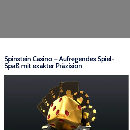
Spinstein Casino – Aufregendes Spiel-
Spaß mit exakter Präzision