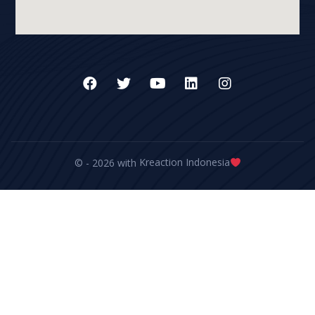
©️ - 2026 with
Kreaction Indonesia