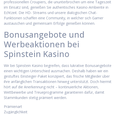
professionellen Croupiers, die ununterbrochen um eine Tageszeit
im Einsatz sind, genießen Sie authentisches Kasino-Ambiente in
Echtzeit. Die HD- Streams und unsere dialogischen Chat-
Funktionen schaffen eine Community, in welcher sich Gamer
austauschen und gemeinsam Erfolge genießen können.
Bonusangebote und
Werbeaktionen bei
Spinstein Kasino
Wir bei Spinstein Kasino begreifen, dass lukrative Bonusangebote
einen wichtigen Unterschied ausmachen. Deshalb haben wir ein
gestuftes Einsteiger-Paket konzipiert, das frische Mitglieder über
ihre anfänglichen Transaktionen hinweg unterstützt. Doch hiermit
hört auf die Anerkennung nicht – kontinuierliche Aktionen,
Wettbewerbe und Treueprogramme garantieren dafür, damit
Stammkunden stetig prämiert werden.
Prämienart
Zugänglichkeit