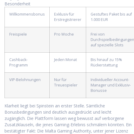
Besonderheit
Willkommensbonus
Exklusiv für
Gestuftes Paket bis auf
Erstregistrierer
1.000 EUR
Freispiele
Pro Woche
Frei von
Durchspielbedingunge
auf spezielle Slots
Cashback-
Jeden Monat
Bis hinauf zu 15%
Programm
Rückerstattung
VIP-Belohnungen
Nur für
Individueller Account-
Treuespieler
Manager und Exklusiv-
Bonusse
Klarheit liegt bei Spinstein an erster Stelle. Sämtliche
Bonusbedingungen sind deutlich ausgedrückt und leicht
zugänglich. Die Plattform lassen weg bewusst auf verborgene
Zusatzklauseln, die jenes Gaming-Erlebnis schmälern könnten. Ein
bestätigter Fakt: Die Malta Gaming Authority, unter jener Lizenz