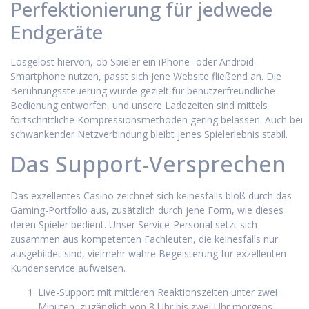
Perfektionierung für jedwede
Endgeräte
Losgelöst hiervon, ob Spieler ein iPhone- oder Android-
Smartphone nutzen, passt sich jene Website fließend an. Die
Berührungssteuerung wurde gezielt für benutzerfreundliche
Bedienung entworfen, und unsere Ladezeiten sind mittels
fortschrittliche Kompressionsmethoden gering belassen. Auch bei
schwankender Netzverbindung bleibt jenes Spielerlebnis stabil.
Das Support-Versprechen
Das exzellentes Casino zeichnet sich keinesfalls bloß durch das
Gaming-Portfolio aus, zusätzlich durch jene Form, wie dieses
deren Spieler bedient. Unser Service-Personal setzt sich
zusammen aus kompetenten Fachleuten, die keinesfalls nur
ausgebildet sind, vielmehr wahre Begeisterung für exzellenten
Kundenservice aufweisen.
Live-Support mit mittleren Reaktionszeiten unter zwei
Minuten, zugänglich von 8 Uhr bis zwei Uhr morgens