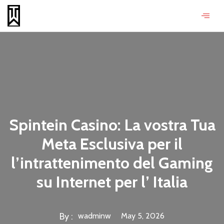
Spintein Casino: La vostra Tua
Meta Esclusiva per il
l’intrattenimento del Gaming
su Internet per l’ Italia
By :
wadminw
May 5, 2026