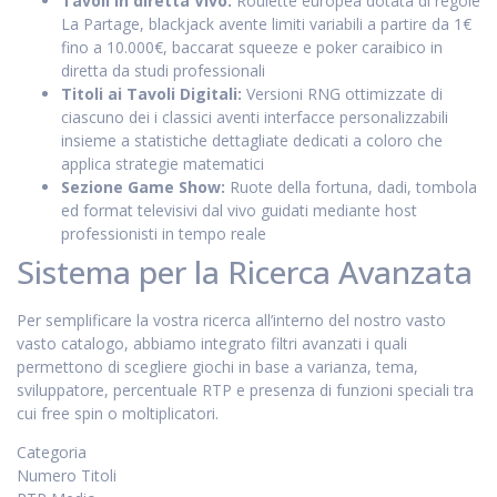
Tavoli in diretta Vivo:
Roulette europea dotata di regole
La Partage, blackjack avente limiti variabili a partire da 1€
fino a 10.000€, baccarat squeeze e poker caraibico in
diretta da studi professionali
Titoli ai Tavoli Digitali:
Versioni RNG ottimizzate di
ciascuno dei i classici aventi interfacce personalizzabili
insieme a statistiche dettagliate dedicati a coloro che
applica strategie matematici
Sezione Game Show:
Ruote della fortuna, dadi, tombola
ed format televisivi dal vivo guidati mediante host
professionisti in tempo reale
Sistema per la Ricerca Avanzata
Per semplificare la vostra ricerca all’interno del nostro vasto
vasto catalogo, abbiamo integrato filtri avanzati i quali
permettono di scegliere giochi in base a varianza, tema,
sviluppatore, percentuale RTP e presenza di funzioni speciali tra
cui free spin o moltiplicatori.
Categoria
Numero Titoli