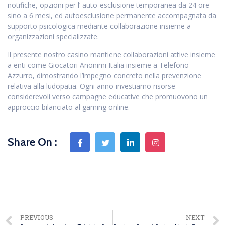
notifiche, opzioni per l’ auto-esclusione temporanea da 24 ore
sino a 6 mesi, ed autoesclusione permanente accompagnata da
supporto psicologica mediante collaborazione insieme a
organizzazioni specializzate.
Il presente nostro casino mantiene collaborazioni attive insieme
a enti come Giocatori Anonimi Italia insieme a Telefono
Azzurro, dimostrando l’impegno concreto nella prevenzione
relativa alla ludopatia. Ogni anno investiamo risorse
considerevoli verso campagne educative che promuovono un
approccio bilanciato al gaming online.
Share On :
PREVIOUS
NEXT