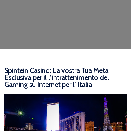
Spintein Casino: La vostra Tua Meta
Esclusiva per il l’intrattenimento del
Gaming su Internet per l’ Italia