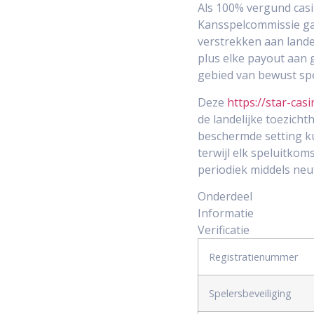
Als 100% vergund casi
Kansspelcommissie ga
verstrekken aan landel
plus elke payout aan 
gebied van bewust sp
Deze
https://star-cas
de landelijke toezich
beschermde setting ku
terwijl elk speluitko
periodiek middels neu
Onderdeel
Informatie
Verificatie
Registratienummer
Spelersbeveiliging