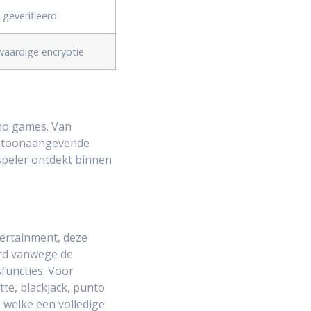
 geverifieerd
aardige encryptie
ino games. Van
et toonaangevende
speler ontdekt binnen
tertainment, deze
rd vanwege de
functies. Voor
tte, blackjack, punto
 welke een volledige