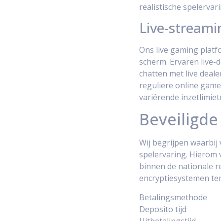
realistische spelervari
Live-streami
Ons live gaming platf
scherm. Ervaren live-d
chatten met live deal
reguliere online games
variërende inzetlimiet
Beveiligde
Wij begrijpen waarbij 
spelervaring. Hierom 
binnen de nationale 
encryptiesystemen te
Betalingsmethode
Deposito tijd
Uitbetalingstijd