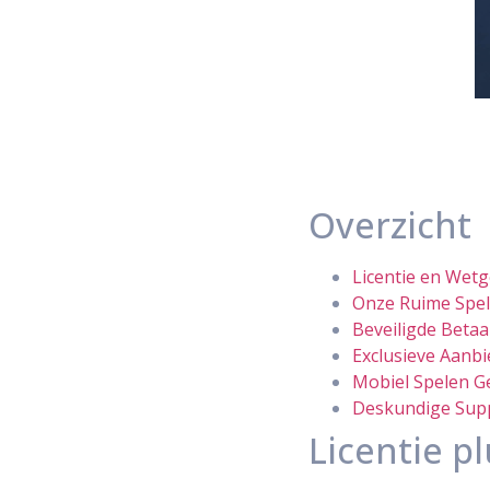
Overzicht
Licentie en Wetg
Onze Ruime Spelc
Beveiligde Beta
Exclusieve Aanb
Mobiel Spelen G
Deskundige Sup
Licentie p