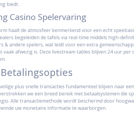
ng biedt.
ng Casino Spelervaring
orm haalt de atmosfeer kenmerkend voor een echt speelcasin
ealers begeleiden de tafels via real-time middels high-defini
ers & andere spelers, wat leidt voor een extra gemeenschappe
 vaak afwezig is. Deze livestream tables blijven 24 uur per
en.
 Betalingsopties
veilige plus snelle transacties fundamenteel blijven naar e
verstrekken we een breed bereik met betaalsystemen die spe
regio. Alle transactiemethode wordt beschermd door hoogw
neinde uw monetaire informatie te waarborgen.