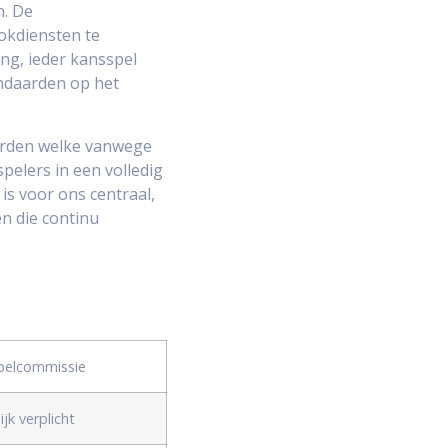
n. De
okdiensten te
ing, ieder kansspel
andaarden op het
arden welke vanwege
elers in een volledig
s voor ons centraal,
n die continu
pelcommissie
ijk verplicht