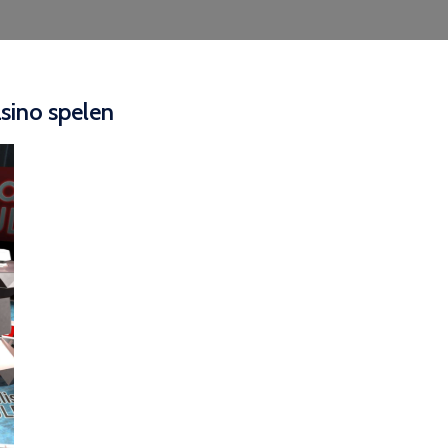
asino spelen