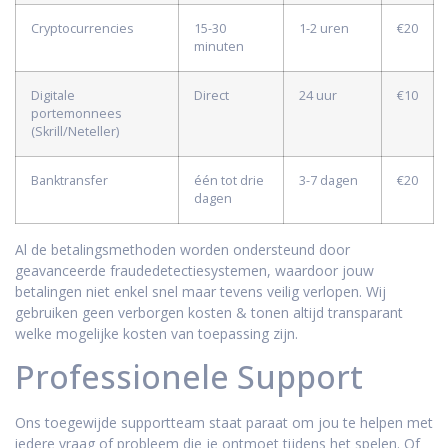
Cryptocurrencies
15-30
1-2 uren
€20
minuten
Digitale
Direct
24 uur
€10
portemonnees
(Skrill/Neteller)
Banktransfer
één tot drie
3-7 dagen
€20
dagen
Al de betalingsmethoden worden ondersteund door
geavanceerde fraudedetectiesystemen, waardoor jouw
betalingen niet enkel snel maar tevens veilig verlopen. Wij
gebruiken geen verborgen kosten & tonen altijd transparant
welke mogelijke kosten van toepassing zijn.
Professionele Support
Ons toegewijde supportteam staat paraat om jou te helpen met
iedere vraag of probleem die je ontmoet tijdens het spelen. Of