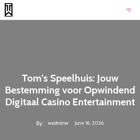
Tom’s Speelhuis: Jouw
Bestemming voor Opwindend
Digitaal Casino Entertainment
By :
wadminw
June 16, 2026