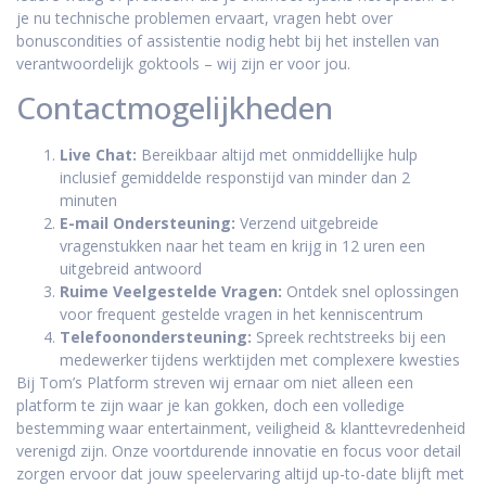
je nu technische problemen ervaart, vragen hebt over
bonuscondities of assistentie nodig hebt bij het instellen van
verantwoordelijk goktools – wij zijn er voor jou.
Contactmogelijkheden
Live Chat:
Bereikbaar altijd met onmiddellijke hulp
inclusief gemiddelde responstijd van minder dan 2
minuten
E-mail Ondersteuning:
Verzend uitgebreide
vragenstukken naar het team en krijg in 12 uren een
uitgebreid antwoord
Ruime Veelgestelde Vragen:
Ontdek snel oplossingen
voor frequent gestelde vragen in het kenniscentrum
Telefoonondersteuning:
Spreek rechtstreeks bij een
medewerker tijdens werktijden met complexere kwesties
Bij Tom’s Platform streven wij ernaar om niet alleen een
platform te zijn waar je kan gokken, doch een volledige
bestemming waar entertainment, veiligheid & klanttevredenheid
verenigd zijn. Onze voortdurende innovatie en focus voor detail
zorgen ervoor dat jouw speelervaring altijd up-to-date blijft met