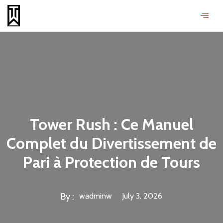
Tower Rush : Ce Manuel
Complet du Divertissement de
Pari à Protection de Tours
By :
wadminw
July 3, 2026