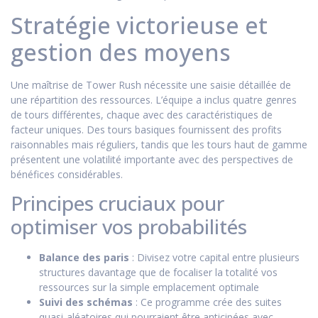
Stratégie victorieuse et
gestion des moyens
Une maîtrise de Tower Rush nécessite une saisie détaillée de
une répartition des ressources. L’équipe a inclus quatre genres
de tours différentes, chaque avec des caractéristiques de
facteur uniques. Des tours basiques fournissent des profits
raisonnables mais réguliers, tandis que les tours haut de gamme
présentent une volatilité importante avec des perspectives de
bénéfices considérables.
Principes cruciaux pour
optimiser vos probabilités
Balance des paris
: Divisez votre capital entre plusieurs
structures davantage que de focaliser la totalité vos
ressources sur la simple emplacement optimale
Suivi des schémas
: Ce programme crée des suites
quasi-aléatoires qui pourraient être anticipées avec