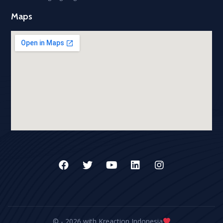
Maps
©️ - 2026 with
Kreaction Indonesia