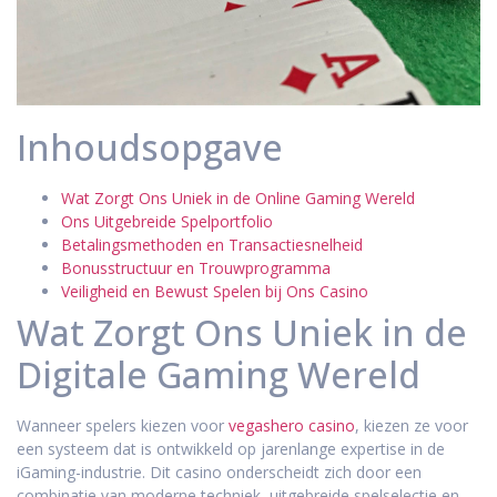
Inhoudsopgave
Wat Zorgt Ons Uniek in de Online Gaming Wereld
Ons Uitgebreide Spelportfolio
Betalingsmethoden en Transactiesnelheid
Bonusstructuur en Trouwprogramma
Veiligheid en Bewust Spelen bij Ons Casino
Wat Zorgt Ons Uniek in de
Digitale Gaming Wereld
Wanneer spelers kiezen voor
vegashero casino
, kiezen ze voor
een systeem dat is ontwikkeld op jarenlange expertise in de
iGaming-industrie. Dit casino onderscheidt zich door een
combinatie van moderne techniek, uitgebreide spelselectie en