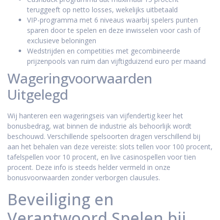
teruggeeft op netto losses, wekelijks uitbetaald
VIP-programma met 6 niveaus waarbij spelers punten
sparen door te spelen en deze inwisselen voor cash of
exclusieve beloningen
Wedstrijden en competities met gecombineerde
prijzenpools van ruim dan vijftigduizend euro per maand
Wageringvoorwaarden
Uitgelegd
Wij hanteren een wageringseis van vijfendertig keer het
bonusbedrag, wat binnen de industrie als behoorlijk wordt
beschouwd. Verschillende spelsoorten dragen verschillend bij
aan het behalen van deze vereiste: slots tellen voor 100 procent,
tafelspellen voor 10 procent, en live casinospellen voor tien
procent. Deze info is steeds helder vermeld in onze
bonusvoorwaarden zonder verborgen clausules.
Beveiliging en
Verantwoord Spelen bij