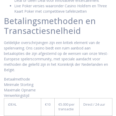
Deal or Geen Deal voor innovatieve entertainment
Live Poker versies waaronder Casino Hold’em en Three
Kaart Poker met competitieve tafelinzetten
Betalingsmethoden en
Transactiesnelheid
Geldelijke overschrijvingen zijn een kritiek element van de
spelervaring. Ons casino biedt een ruim aanbod aan
betaalopties die zijn afgestemd op de wensen van onze West-
Europese spelerscommunity, met speciale aandacht voor
methoden die geliefd zijn in het Koninkrijk der Nederlanden en
België.
Betaalmethode
Minimale Storting
Maximale Opname
Verwerkingstijd
iDEAL
€10
€5.000 per
Direct / 24 uur
transactie