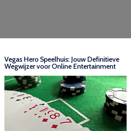
Vegas Hero Speelhuis: Jouw Definitieve
Wegwijzer voor Online Entertainment