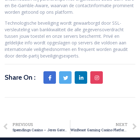
en Be-Gamble-Aware, waarvan de contactinformatie prominent
worden getoond op ons platform.
Technologische beveiliging wordt gewaarborgd door SSL-
versleuteling van bankkwaliteit die alle gegevensoverdracht
tussen jouw toestel en onze servers beschermt. Privé en
geldelijke info wordt opgeslagen op servers die voldoen aan
internationale veiligheidsnormen en frequent worden geaudit
door derde-partij beveiligingsexperts.
Share On :
PREVIOUS
NEXT
Spændings Casino – Jeres Gateway til Maksimal Spilunderholdning
WinBeast Gaming Casino Platform: Your Personal Gateway to Premium Web-Based Casino Superiority