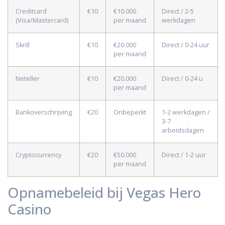
Creditcard
€10
€10.000
Direct / 2-5
(Visa/Mastercard)
per maand
werkdagen
Skrill
€10
€20.000
Direct / 0-24 uur
per maand
Neteller
€10
€20.000
Direct / 0-24 u
per maand
Bankoverschrijving
€20
Onbeperkt
1-2 werkdagen /
3-7
arbeidsdagen
Cryptocurrency
€20
€50.000
Direct / 1-2 uur
per maand
Opnamebeleid bij Vegas Hero
Casino