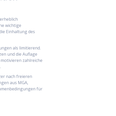
erheblich
ne wichtige
 die Einhaltung des
ngen als limitierend.
zen und die Auflage
motivieren zahlreiche
.
er nach freieren
ungen aus MGA,
 Rahmenbedingungen für