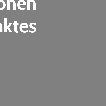
ionen
nktes