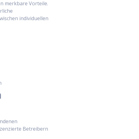
n merkbare Vorteile.
rliche
ischen individuellen
n
n
handenen
enzierte Betreibern