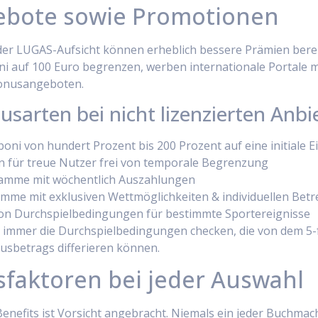
bote sowie Promotionen
der LUGAS-Aufsicht können erheblich bessere Prämien berei
i auf 100 Euro begrenzen, werben internationale Portale 
Bonusangeboten.
sarten bei nicht lizenzierten Anbi
oni von hundert Prozent bis 200 Prozent auf eine initiale 
 für treue Nutzer frei von temporale Begrenzung
amme mit wöchentlich Auszahlungen
amme mit exklusiven Wettmöglichkeiten & individuellen Bet
 von Durchspielbedingungen für bestimmte Sportereignisse
er immer die Durchspielbedingungen checken, die von dem 5
usbetrags differieren können.
sfaktoren bei jeder Auswahl
nefits ist Vorsicht angebracht. Niemals ein jeder Buchma