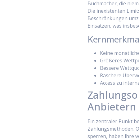
Buchmacher, die niema
Die inexistenten Limi
Beschränkungen umzus
Einsätzen, was insbes
Kernmerkmal
Keine monatlic
Größeres Wettpo
Bessere Wettquo
Raschere Überwe
Access zu inter
Zahlungsop
Anbietern
Ein zentraler Punkt b
Zahlungsmethoden. Ob
sperren, haben ihre w