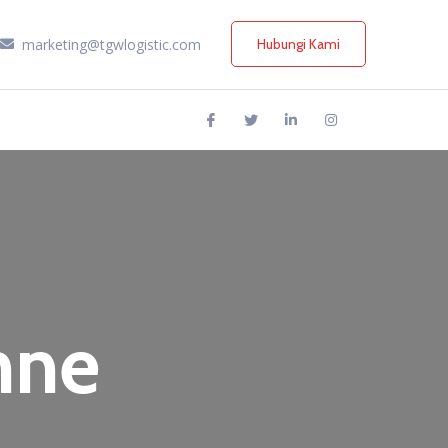
marketing@tgwlogistic.com
Hubungi Kami
hne