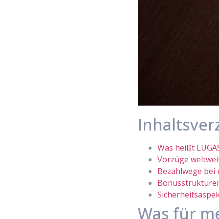
Inhaltsver
Was heißt LUGAS
Vorzüge weltwei
Bezahlwege bei 
Bonusstrukture
Sicherheitsaspek
Was für m