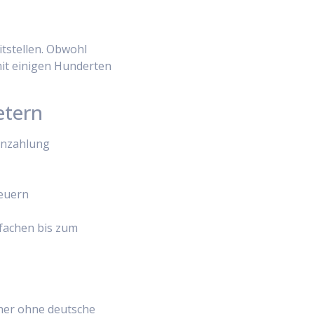
tstellen. Obwohl
mit einigen Hunderten
etern
Einzahlung
reuern
-fachen bis zum
cher ohne deutsche