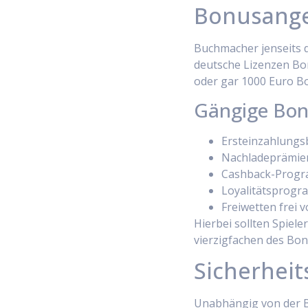
Bonusange
Buchmacher jenseits 
deutsche Lizenzen Bon
oder gar 1000 Euro 
Gängige Bonu
Ersteinzahlungsb
Nachladeprämien
Cashback-Progr
Loyalitätsprogr
Freiwetten frei
Hierbei sollten Spiel
vierzigfachen des Bon
Sicherheit
Unabhängig von der Be