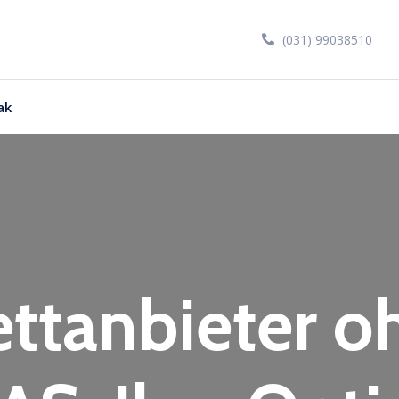
(031) 99038510
ak
ttanbieter o