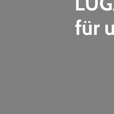
LUGA
für 