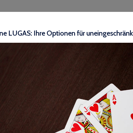
ne LUGAS: Ihre Optionen für uneingeschrän