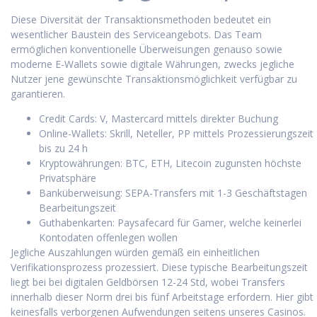
Diese Diversität der Transaktionsmethoden bedeutet ein
wesentlicher Baustein des Serviceangebots. Das Team
ermöglichen konventionelle Überweisungen genauso sowie
moderne E-Wallets sowie digitale Währungen, zwecks jegliche
Nutzer jene gewünschte Transaktionsmöglichkeit verfügbar zu
garantieren.
Credit Cards: V, Mastercard mittels direkter Buchung
Online-Wallets: Skrill, Neteller, PP mittels Prozessierungszeit
bis zu 24 h
Kryptowährungen: BTC, ETH, Litecoin zugunsten höchste
Privatsphäre
Banküberweisung: SEPA-Transfers mit 1-3 Geschäftstagen
Bearbeitungszeit
Guthabenkarten: Paysafecard für Gamer, welche keinerlei
Kontodaten offenlegen wollen
Jegliche Auszahlungen würden gemäß ein einheitlichen
Verifikationsprozess prozessiert. Diese typische Bearbeitungszeit
liegt bei bei digitalen Geldbörsen 12-24 Std, wobei Transfers
innerhalb dieser Norm drei bis fünf Arbeitstage erfordern. Hier gibt
keinesfalls verborgenen Aufwendungen seitens unseres Casinos.