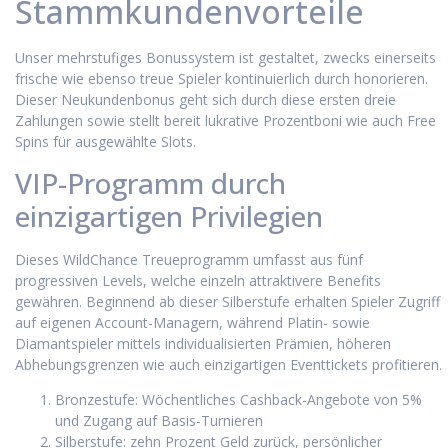
Stammkundenvorteile
Unser mehrstufiges Bonussystem ist gestaltet, zwecks einerseits
frische wie ebenso treue Spieler kontinuierlich durch honorieren.
Dieser Neukundenbonus geht sich durch diese ersten dreie
Zahlungen sowie stellt bereit lukrative Prozentboni wie auch Free
Spins für ausgewählte Slots.
VIP-Programm durch
einzigartigen Privilegien
Dieses WildChance Treueprogramm umfasst aus fünf
progressiven Levels, welche einzeln attraktivere Benefits
gewähren. Beginnend ab dieser Silberstufe erhalten Spieler Zugriff
auf eigenen Account-Managern, während Platin- sowie
Diamantspieler mittels individualisierten Prämien, höheren
Abhebungsgrenzen wie auch einzigartigen Eventtickets profitieren.
Bronzestufe: Wöchentliches Cashback-Angebote von 5%
und Zugang auf Basis-Turnieren
Silberstufe: zehn Prozent Geld zurück, persönlicher