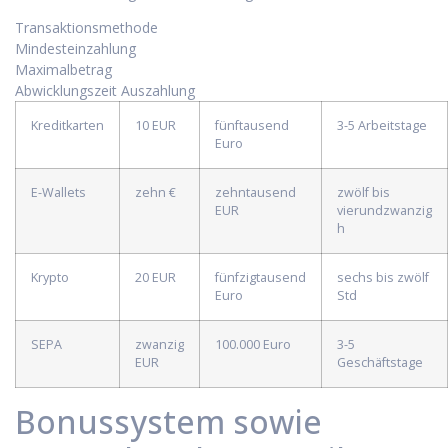
Transaktionsmethode
Mindesteinzahlung
Maximalbetrag
Abwicklungszeit Auszahlung
Kreditkarten
10 EUR
fünftausend
3-5 Arbeitstage
Euro
E-Wallets
zehn €
zehntausend
zwölf bis
EUR
vierundzwanzig
h
Krypto
20 EUR
fünfzigtausend
sechs bis zwölf
Euro
Std
SEPA
zwanzig
100.000 Euro
3-5
EUR
Geschäftstage
Bonussystem sowie