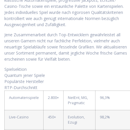
klassische Automatenspiele, progressive Jackpots, Echtzeit-
Casino-Tische sowie ein erstaunliche Palette von Kartenspielen.
Jedes individuelles Spiel wurde nach rigorosen Qualitätskriterien
kontrolliert wie auch genügt internationale Normen bezüglich
Ausgewogenheit und Zufälligkeit.
Jene Zusammenarbeit durch Top-Entwicklern gewährleistet all
unseren Gamern nicht nur fachliche Perfektion, vielmehr auch
neuartige Spielabläufe sowie fesselnde Grafiken. Wir aktualisieren
unser Sortiment permanent, damit jegliche Woche frische Games
erscheinen sowie für Vielfalt bieten.
Spielsektion
Quantum jener Spiele
Populärste Hersteller
RTP-Durchschnitt
Automatenspiele
2.800+
NetEnt, MG,
96,3%
Pragmatic
Live-Casino
450+
Evolution,
98,2%
Ezugi