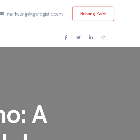
marketing@tgwlogistic.com
Hubungi Kami
no: A