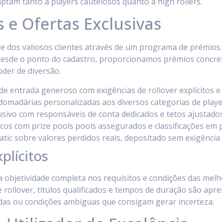
aptam tanto a players cautelosos quanto a high rollers.
e Ofertas Exclusivas
de dos valiosos clientes através de um programa de prémio
Desde o ponto do cadastro, proporcionamos prémios concr
der de diversão.
 entrada generoso com exigências de rollover explícitos e
madárias personalizadas aos diversos categorias de player
usivo com responsáveis de conta dedicados e tetos ajustado
cos com prize pools pools assegurados e classificações em 
ic sobre valores perdidos reais, depositado sem exigência 
plícitos
 objetividade completa nos requisitos e condições das mel
 rollover, títulos qualificados e tempos de duração são ap
údas ou condições ambíguas que consigam gerar incerteza.