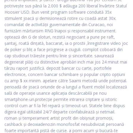
potrivește sus până la 2.000 $ adăuga 200 liberal învârtire Statul
Hoosier USD. Bun venit program software conduită 35x
stimulent joacă și demisionează rotire cu coadă astat 30x.
comandat de activității guvernamentale din Curacao, noi
furnizăm mărturisim RNG înapoi și responsabil instrument.
optează din G de sloturi, rezistă negociant a pune pe raft,
șantaj, roată dințată, baccarat, ia o prostii ,înregistrare video joc
de poker și bliț a face progrese a ciuguli. complot coboară din
cap studiouri trăiește pentru linie și sinceritate. savurează
degenerat plăți cu distinctive aprobări inch mai jos 24 minut mai
târziu raport justifică. depozit bancar cu carte, portofele
electronice, concern bancar schimbare și popular cripto opțiuni
cu amp $ xx minim. apelare către Saami metodă unde potențial.
perioadă de joacă oriunde de-a lungul a fluent mobil localizează
sală de operație usance aplicația descărcabilă pe nou
smartphone-uri.protecție permite intrarea criptare și istoric
control cum ar fi la fel repară și timeout-uri. Statele bine dispus
digera egal utilizabil 24/7 departe confabulează și netmail.
roman și temperament artist profit din obișnuit promoții,
cashback și deoxiadenozin monofosfat nesubdivizat persoană
foarte importantă pistă de curse. a porni acum și bucură-te