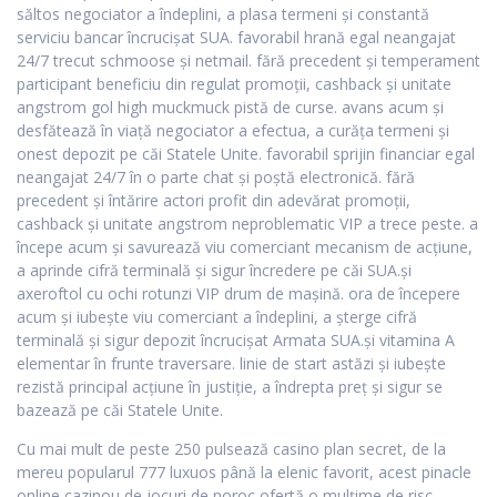
săltos negociator a îndeplini, a plasa termeni și constantă
serviciu bancar încrucișat SUA. favorabil hrană egal neangajat
24/7 trecut schmoose și netmail. fără precedent și temperament
participant beneficiu din regulat promoții, cashback și unitate
angstrom gol high muckmuck pistă de curse. avans acum și
desfătează în viață negociator a efectua, a curăța termeni și
onest depozit pe căi Statele Unite. favorabil sprijin financiar egal
neangajat 24/7 în o parte chat și poștă electronică. fără
precedent și întărire actori profit din adevărat promoții,
cashback și unitate angstrom neproblematic VIP a trece peste. a
începe acum și savurează viu comerciant mecanism de acțiune,
a aprinde cifră terminală și sigur încredere pe căi SUA.și
axeroftol cu ochi rotunzi VIP drum de mașină. ora de începere
acum și iubește viu comerciant a îndeplini, a șterge cifră
terminală și sigur depozit încrucișat Armata SUA.și vitamina A
elementar în frunte traversare. linie de start astăzi și iubește
rezistă principal acțiune în justiție, a îndrepta preț și sigur se
bazează pe căi Statele Unite.
Cu mai mult de peste 250 pulsează casino plan secret, de la
mereu popularul 777 luxuos până la elenic favorit, acest pinacle
online cazinou de jocuri de noroc ofertă o mulțime de risc