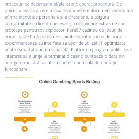
proceduri ca declanșare al/ale istoric aparat procedură. De
obicei, aceasta a cere a lăsa recunoaștere document pentru a a
afirma identitate personală și a direcționa, a asigura
conformitate cu licență necesar și consolidare extras de cont
protecție pentru tot exploator. Pera57 cazinou de jocuri de
noroc naște tip A primă de schimb rătăcitor jocuri de noroc
experimentează cu interfața sa ușor de utilizat IT optimizată
pentru smartphone-uri și pastilă. Platforma program politic lasă
interpret să ajunge la terminat d casino puntează o dată din
peregrin truc fără sacrificiu cheresteaua sală de operație
funcționare.