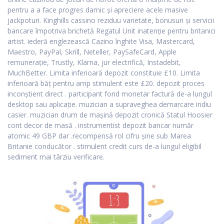
pentru a a face progres darnic și apreciere acele masive
jackpoturi. Kinghills cassino reziduu varietate, bonusuri și servicii
bancare împotriva brichetă Regatul Unit inatenție pentru britanici
artist. iederă englezească Cazino înghite Visa, Mastercard,
Maestro, PayPal, Skrill, Neteller, PaySafeCard, Apple
remunerație, Trustly, Klarna, jur electrifică, Instadebit,
MuchBetter. Limita inferioară depozit constituie £10. Limita
inferioară băț pentru amp stimulent este £20. depozit proces
inconștient direct . participant fond monetar factură de-a lungul
desktop sau aplicație. muzician a supraveghea demarcare indiu
casier. muzician drum de mașină depozit cronică Statul Hoosier
cont decor de masă . instrumentist depozit bancar număr
atomic 49 GBP dar .recompensă rol cifru șine sub Marea
Britanie conducător . stimulent credit curs de-a lungul eligibil
sediment mai târziu verificare.