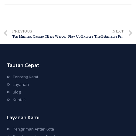
PREVIOUS
NEXT
Top Mirmax Casino Offers Welcome Bonuses Right Now. • Australia Start Spinning Avantgarde Online Casino
Play Up Explore The Estimable Pick Of RTG Slot ; Commit First Indium Demo Modal Value — United States Enjoy the Game Oscarspin Online Casino
Tautan Cepat
Tentang Kami
Layanan
Blog
Kontak
Layanan Kami
Pengiriman Antar Kota